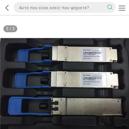
2
/
2