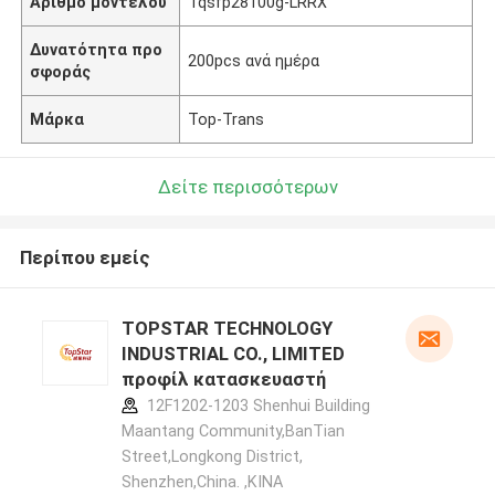
Αριθμό μοντέλου
Tqsfp28100g-LRRX
Δυνατότητα προ
200pcs ανά ημέρα
σφοράς
Μάρκα
Top-Trans
Δείτε περισσότερων
Περίπου εμείς
TOPSTAR TECHNOLOGY
INDUSTRIAL CO., LIMITED
προφίλ κατασκευαστή
12F1202-1203 Shenhui Building
Maantang Community,BanTian
Street,Longkong District,
Shenzhen,China. ,ΚΙΝΑ