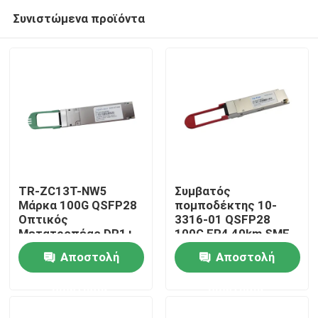
Συνιστώμενα προϊόντα
TR-ZC13T-NW5
Συμβατός
Μάρκα 100G QSFP28
πομποδέκτης 10-
Οπτικός
3316-01 QSFP28
Σπίτι
Μετατροπέας DR1+
100G ER4 40km SMF
PAM4 500M
Αποστολή
Αποστολή
Προϊόντα
ερώτησης
ερώτησης
Περίπου εμείς