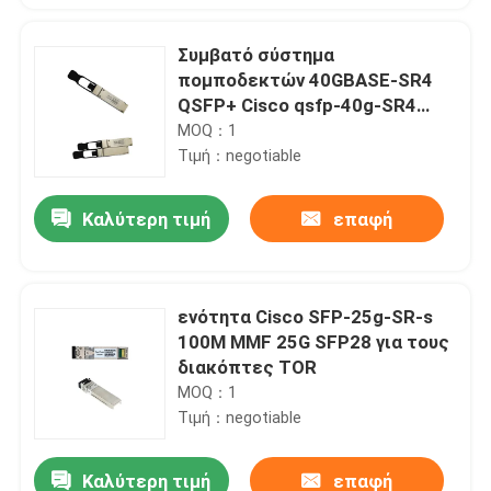
Συμβατό σύστημα
πομποδεκτών 40GBASE-SR4
QSFP+ Cisco qsfp-40g-SR4
850NM 150M MTP MPO
MOQ：1
Τιμή：negotiable
Καλύτερη τιμή
επαφή
ενότητα Cisco SFP-25g-SR-s
100M MMF 25G SFP28 για τους
διακόπτες TOR
MOQ：1
Τιμή：negotiable
Καλύτερη τιμή
επαφή