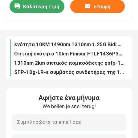
Καλύτερη τιμή
επαφή
Αρχική οπτική ενότητα 10km Finisar FTLF1432P3BCV FC SFP+ 32G
5G ασύρματος πομποδέκτης 1270NM 1330NM 10KM SMF ενότητας BIDI CPRI Fronthaul 25G SFP28
Γύρος εργοστασίων
Αμφίδρομος πομποδέκτης 80Km Finisar 10G SFP συνδετήρας ενότητας LC SFP
Πομποδέκτης qsfp-40g-SR4 40GBASE-SR4 QSFP+ 850nm 150m MTP MPO για MMF
Ποιοτικός έλεγχος
ενότητα 10KM 1490nm 1310nm 1.25G Bidi SFP πομποδέκτης 10G Ethernet
Οπτική ενότητα 10km Finisar FTLF1436P3BCL 32G SFP+
Μας ελάτε σε επαφή με
1310nm 2km οπτικός πομποδέκτης qsfp-100g-cwdm4-s SMF 100G-CWDM4 QSFP28
SFP-10g-LR-s συμβατός συνδετήρας της 10gbase-LR LC ενότητας της Cisco SFP
Ειδήσεις
SFP-10g-LR-λ SFP+ 10G 10Km ενότητα RoHS 1310nm LR Cisco SFP
SFP-10g-zr-s 10gbase-zr SFP+ 1550nm 80Km DOM ενότητας της Cisco SFP
Προϊόντα Nvidia AI
Αφήστε ένα μήνυμα
TAA 100GBase-SR4 QSFP28 100m οπτική ενότητα qsfp-100g-sr4-s της Cisco
We bellen je snel terug!
10Km 1,25 ενότητα πολλαπλού τρόπου ινών πομποδεκτών 1550nm 1310nm Γ SFP
Οπτική μονάδα 400G/800G
αμφίδρομος πομποδέκτης 1,25 γ 1310nm TX/1490nm RX 20km SFP
Οπτικός πομποδέκτης 25Km Toptrans BIDI 1.25G 1310nm 1550nm SFP
ενότητα 100G QSFP28
10Gbps 10km πομποδέκτης διπλό SFP+ της SFP-10g-LR ενότητας SMF DDM Cisco SFP