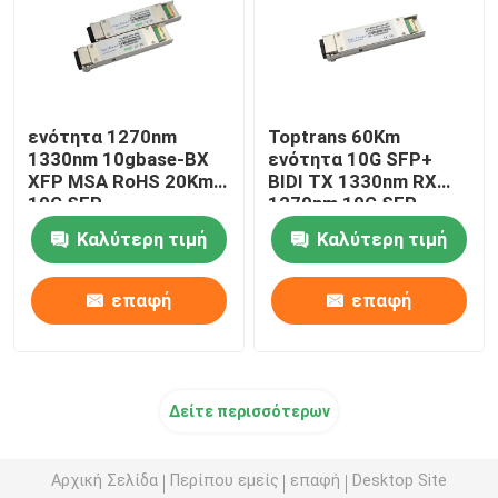
ενότητα 1270nm
Toptrans 60Km
1330nm 10gbase-BX
ενότητα 10G SFP+
XFP MSA RoHS 20Km
BIDI TX 1330nm RX
10G SFP
1270nm 10G SFP
Καλύτερη τιμή
Καλύτερη τιμή
επαφή
επαφή
Δείτε περισσότερων
Αρχική Σελίδα
Περίπου εμείς
επαφή
Desktop Site