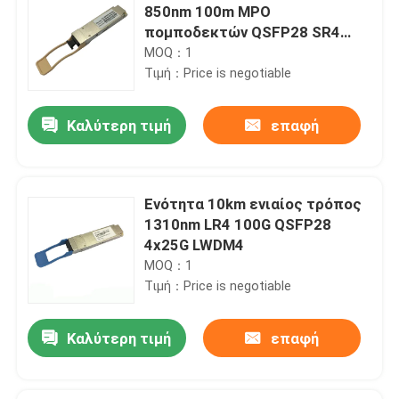
850nm 100m MPO
πομποδεκτών QSFP28 SR4
100Gbs
MOQ：1
Τιμή：Price is negotiable
Καλύτερη τιμή
επαφή
Ενότητα 10km ενιαίος τρόπος
1310nm LR4 100G QSFP28
4x25G LWDM4
MOQ：1
Τιμή：Price is negotiable
Καλύτερη τιμή
επαφή