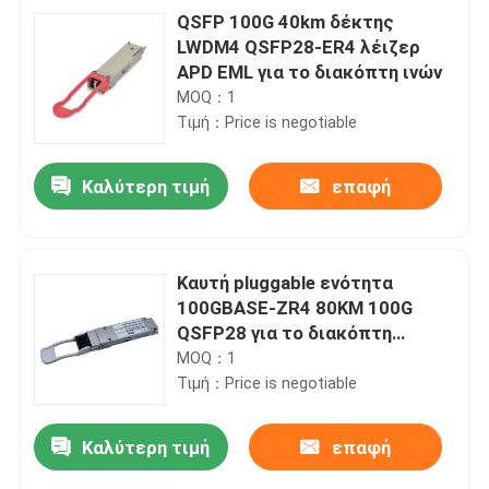
QSFP 100G 40km δέκτης
LWDM4 QSFP28-ER4 λέιζερ
APD EML για το διακόπτη ινών
MOQ：1
Τιμή：Price is negotiable
Καλύτερη τιμή
επαφή
Καυτή pluggable ενότητα
100GBASE-ZR4 80KM 100G
QSFP28 για το διακόπτη
δικτύων SFP
MOQ：1
Τιμή：Price is negotiable
Καλύτερη τιμή
επαφή