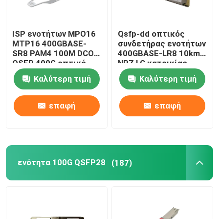
ISP ενοτήτων MPO16
Qsfp-dd οπτικός
MTP16 400GBASE-
συνδετήρας ενοτήτων
SR8 PAM4 100M DCO
400GBASE-LR8 10km
OSFP 400G οπτικό
NRZ LC κατοικίας
δίκτυο
400G
Καλύτερη τιμή
Καλύτερη τιμή
επαφή
επαφή
ενότητα 100G QSFP28
(187)