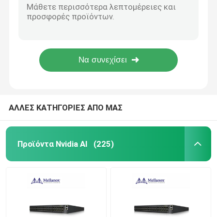
πομποδέκτης ενότητας 1.25G 40KM SMF 1310nm 1490nm BIDI SFP
ενότητα 25G SFP28
Πολλαπλού τρόπου Cisco SFP SFP-10g-SR DOM ενότητας 850nm 300m 10gbase-SR SFP+
SFP+ SR MMF 300m διπλό συμβατό σύστημα πομποδεκτών SFP-10g-SR-s LC DDM
1310nm 500m οπτικοί πομποδέκτες ενοτήτων 400GBASE-DR4 SMF GBIC 400G
10G ενότητα SFP
Οπτικός πομποδέκτης 80KM Toptrans BIDI 1.25G-80AD/BD SFP Rohs
Οπτικός πομποδέκτης Finisar
ΑΛΛΕΣ ΚΑΤΗΓΟΡΙΕΣ ΑΠΟ ΜΑΣ
κάρτα προσαρμοστών δικτύων
Προϊόντα Nvidia AI
(225)
Μονάδα SFP Brocade FC
Διακόπτης μπροκάρ SAN
Άδεια ΛΟΒΩΝ μπροκάρ