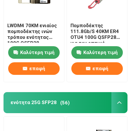
LWDM4 70KM ενιαίος
Πομποδέκτης
πομποδέκτης ινών
111.8Gb/S 40KM ER4
τρόπου ενότητας
OTU4 100G QSFP28
100G QSFP28
για τον οπτικό
πολυδιαυλωτή Oadm
Καλύτερη τιμή
Καλύτερη τιμή
Cwdm
επαφή
επαφή
ενότητα 25G SFP28
(56)