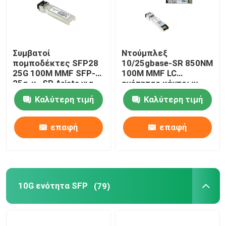
Συμβατοί
Ντούμπλεξ
πομποδέκτες SFP28
10/25gbase-SR 850NM
25G 100M MMF SFP-
100M MMF LC
25g-κ.-SR Arista για
ενότητας κέντρων
το τοπικό LAN
δεδομένων 25G SFP28
Καλύτερη τιμή
Καλύτερη τιμή
πανεπιστημιουπόλεων
επαφή
επαφή
10G ενότητα SFP
(79)