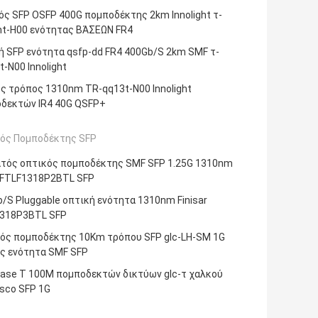
ός SFP OSFP 400G πομποδέκτης 2km Innolight τ-
t-H00 ενότητας ΒΆΣΕΩΝ FR4
ή SFP ενότητα qsfp-dd FR4 400Gb/S 2km SMF τ-
-N00 Innolight
ος τρόπος 1310nm TR-qq13t-N00 Innolight
δεκτών IR4 40G QSFP+
ός Πομποδέκτης SFP
τός οπτικός πομποδέκτης SMF SFP 1.25G 1310nm
FTLF1318P2BTL SFP
b/S Pluggable οπτική ενότητα 1310nm Finisar
318P3BTL SFP
ός πομποδέκτης 10Km τρόπου SFP glc-LH-SM 1G
ος ενότητα SMF SFP
ase Τ 100M πομποδεκτών δικτύων glc-τ χαλκού
isco SFP 1G