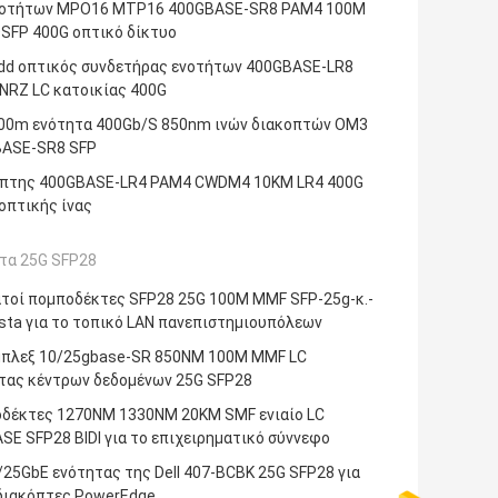
νοτήτων MPO16 MTP16 400GBASE-SR8 PAM4 100M
SFP 400G οπτικό δίκτυο
dd οπτικός συνδετήρας ενοτήτων 400GBASE-LR8
NRZ LC κατοικίας 400G
00m ενότητα 400Gb/S 850nm ινών διακοπτών OM3
ASE-SR8 SFP
πτης 400GBASE-LR4 PAM4 CWDM4 10KM LR4 400G
οπτικής ίνας
τα 25G SFP28
τοί πομποδέκτες SFP28 25G 100M MMF SFP-25g-κ.-
ista για το τοπικό LAN πανεπιστημιουπόλεων
πλεξ 10/25gbase-SR 850NM 100M MMF LC
τας κέντρων δεδομένων 25G SFP28
δέκτες 1270NM 1330NM 20KM SMF ενιαίο LC
SE SFP28 BIDI για το επιχειρηματικό σύννεφο
/25GbE ενότητας της Dell 407-BCBK 25G SFP28 για
διακόπτες PowerEdge