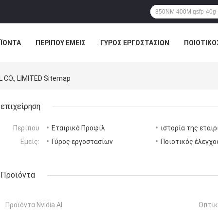
ΪΌΝΤΑ
ΠΕΡΊΠΟΥ ΕΜΕΊΣ
ΓΎΡΟΣ ΕΡΓΟΣΤΑΣΊΩΝ
ΠΟΙΟΤΙΚΌ
CO., LIMITED Sitemap
επιχείρηση
Περίπου
Εταιρικό Προφίλ
ιστορία της εταιρ
Εμείς:
Γύρος εργοστασίων
Ποιοτικός έλεγχο
Προϊόντα
Προϊόντα Nvidia AI
Οπτικ