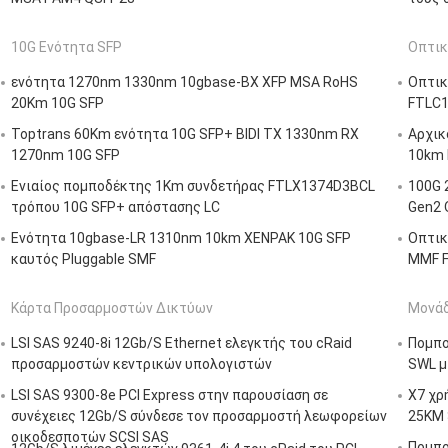
10G Ενότητα SFP
Οπτικ
ενότητα 1270nm 1330nm 10gbase-BX XFP MSA RoHS
Οπτικ
20Km 10G SFP
FTLC1
Toptrans 60Km ενότητα 10G SFP+ BIDI TX 1330nm RX
Αρχικ
1270nm 10G SFP
10km 
Ενιαίος πομποδέκτης 1Km συνδετήρας FTLX1374D3BCL
100G 
τρόπου 10G SFP+ απόστασης LC
Gen2 
Ενότητα 10gbase-LR 1310nm 10km XENPAK 10G SFP
Οπτικ
καυτός Pluggable SMF
MMF F
Κάρτα Προσαρμοστών Δικτύων
Μονάδ
LSI SAS 9240-8i 12Gb/S Ethernet ελεγκτής του cRaid
Πομπο
προσαρμοστών κεντρικών υπολογιστών
SWL μ
LSI SAS 9300-8e PCI Express στην παρουσίαση σε
X7 χρ
συνέχειες 12Gb/S σύνδεσε τον προσαρμοστή λεωφορείων
25KM 
οικοδεσποτών SCSI SAS
Πομπο