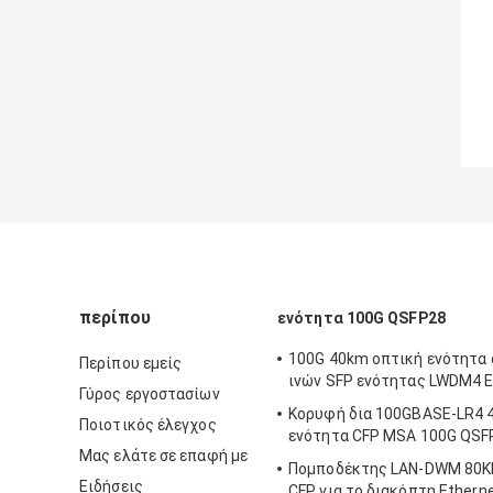
περίπου
ενότητα 100G QSFP28
100G 40km οπτική ενότητα
Περίπου εμείς
ινών SFP ενότητας LWDM4 
Γύρος εργοστασίων
Κορυφή δια 100GBASE-LR4 
Ποιοτικός έλεγχος
ενότητα CFP MSA 100G QSF
Μας ελάτε σε επαφή με
Πομποδέκτης LAN-DWM 80K
Ειδήσεις
CFP για το διακόπτη Ethern