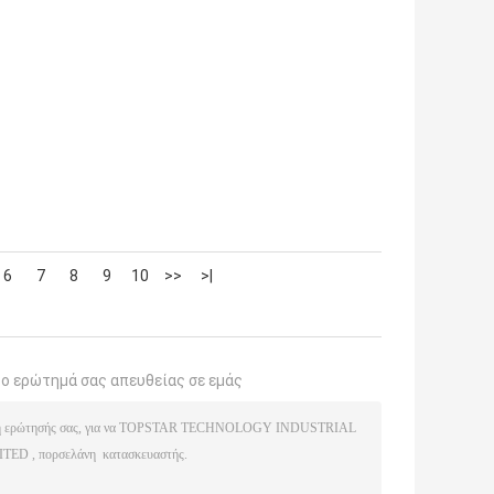
6
7
8
9
10
>>
>|
το ερώτημά σας απευθείας σε εμάς