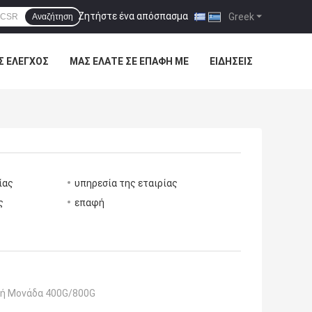
Ζητήστε ένα απόσπασμα
|
Greek
Αναζήτηση
Σ ΈΛΕΓΧΟΣ
ΜΑΣ ΕΛΆΤΕ ΣΕ ΕΠΑΦΉ ΜΕ
ΕΙΔΉΣΕΙΣ
ίας
υπηρεσία της εταιρίας
ς
επαφή
ή Μονάδα 400G/800G