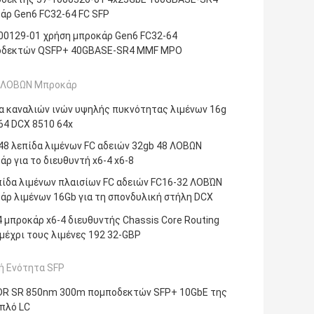
άρ Gen6 FC32-64 FC SFP
00129-01 χρήση μπροκάρ Gen6 FC32-64
οδεκτών QSFP+ 40GBASE-SR4 MMF MPO
 ΛΟΒΩΝ Μπροκάρ
α καναλιών ινών υψηλής πυκνότητας λιμένων 16g
64 DCX 8510 64x
48 λεπίδα λιμένων FC αδειών 32gb 48 ΛΟΒΩΝ
άρ για το διευθυντή x6-4 x6-8
πίδα λιμένων πλαισίων FC αδειών FC16-32 ΛΟΒΏΝ
άρ λιμένων 16Gb για τη σπονδυλική στήλη DCX
4 μπροκάρ x6-4 διευθυντής Chassis Core Routing
 μέχρι τους λιμένες 192 32-GBP
ή Ενότητα SFP
R SR 850nm 300m πομποδεκτών SFP+ 10GbE της
ιπλό LC