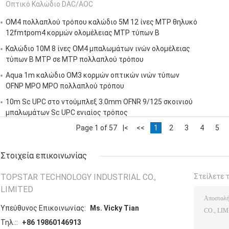
Οπτικό Καλώδιο DAC/AOC
OM4 πολλαπλού τρόπου καλώδιο 5M 12 ίνες MTP θηλυκό
12fmtpom4 κορμών ολομέλειας MTP τύπων Β
Καλώδιο 10M 8 ίνες OM4 μπαλωμάτων ινών ολομέλειας
τύπων Β MTP σε MTP πολλαπλού τρόπου
Aqua 1m καλώδιο OM3 κορμών οπτικών ινών τύπων
OFNP MPO MPO πολλαπλού τρόπου
10m Sc UPC στο ντούμπλεξ 3.0mm OFNR 9/125 σκοινιού
μπαλωμάτων Sc UPC ενιαίος τρόπος
Page 1 of 57
|<
<<
1
2
3
4
5
Στοιχεία επικοινωνίας
TOPSTAR TECHNOLOGY INDUSTRIAL CO.,
Στείλετε 
LIMITED
Υπεύθυνος Επικοινωνίας:
Ms. Vicky Tian
Τηλ.::
+86 19860146913