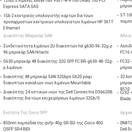
12Gb/S λιμένες ελεγκτών 9361-4i 4 του cRaid του PCI
μπροκ
Express SATA SAS
57-10
1Gb 2 κεντρικός υπολογιστής καρτών δικτύων
πομπ
προσαρμοστών κεντρικών υπολογιστών λιμένων HP 361T
Ethernet
Διακόπτης Μπροκάρ SAN
Άδεια
Συνδετικότητα λιμένων 2U διακοπτών hd-g630-96-32g-ρ
Λεπίδ
96 μπροκάρ SAN Hitachi
FC16-
G630 μπροκάρ 48 διακόπτης 32G SFP FC BR-g630-48-32g-
FC32-
ρ λιμένων
μπροκ
διακόπτης 48 μπροκάρ SAN 32Gbps G620 ράφι
32 λε
διακοπτών καναλιών ινών λιμένων Mountable
μπροκ
8510
Διακόπτης 24 οπτικών ινών της Dell Connectrix DS6620B
Cr32-
διακόπτης δικτύων επιχειρήσεων λιμένων 32Gb/S
Blade
Ενότητα Της Cisco SFP
Αρχικ
850nm πομποδέκτης qsfp-40g-SR-BD της Cisco 40G
0N8TD
QSFP SR4 BIDI
Dell δ