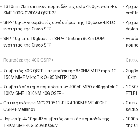
1310nm 2km οπτικός πομποδέκτης qsfp-100g-cwdm4-s
Αρχικ
SMF 100G-CWDM4 QSFP28
om8fn
SFP-10g-LR-s συμβατός συνδετήρας της 10gbase-LR LC
Αρχικ
ενότητας της Cisco SFP
dq4cnt
SFP-10g-zr-s 10gbase-zr SFP+ 1550nm 80Km DOM
Ενιαί
ενότητας της Cisco SFP
πομπο
Πομποδέκτης 40G QSFP+
Οπτικ
Συμβατός 40G QSFP+ πομποδέκτης 850NM MTP mpo-12
Συμβα
150M MMF MikroTik Q+85DMTP150D
10km 
Συμβατό σύστημα πομποδεκτών 40GbE MPO e40gqsfplr-2
1.25G
10KM SMF 1310NM 40G QSFP+
FTLF1
Οπτική ενότητα MC2210511-PLR4 10KM SMF 40GbE
Οπτικ
QSFP+ Mellanox
ενιαί
Jnp-qsfp-4x10ge-IR συμβατός οπτικός πομποδέκτης
1000b
1.4KM SMF 40G ιουνιπέρων
της C