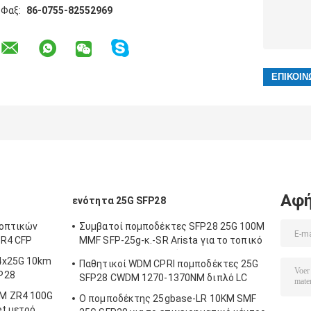
Φαξ:
86-0755-82552969
Αφή
ενότητα 25G SFP28
 οπτικών
Συμβατοί πομποδέκτες SFP28 25G 100M
ER4 CFP
MMF SFP-25g-κ.-SR Arista για το τοπικό
LAN πανεπιστημιουπόλεων
4x25G 10km
Παθητικοί WDM CPRI πομποδέκτες 25G
P28
SFP28 CWDM 1270-1370NM διπλό LC
M ZR4 100G
Ο πομποδέκτης 25gbase-LR 10KM SMF
et μετρό