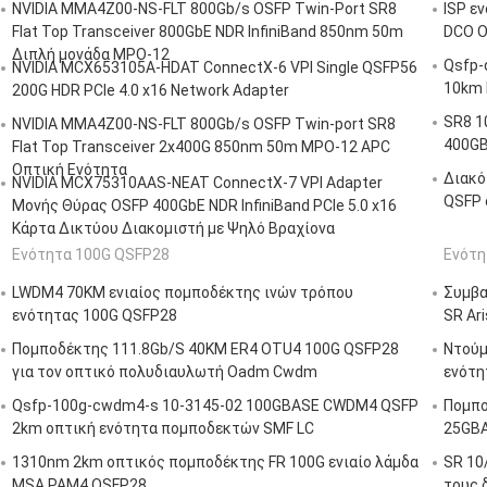
NVIDIA MMA4Z00-NS-FLT 800Gb/s OSFP Twin-Port SR8
ISP ε
Flat Top Transceiver 800GbE NDR InfiniBand 850nm 50m
DCO O
Διπλή μονάδα MPO-12
Qsfp-
NVIDIA MCX653105A-HDAT ConnectX-6 VPI Single QSFP56
10km 
200G HDR PCIe 4.0 x16 Network Adapter
SR8 1
NVIDIA MMA4Z00-NS-FLT 800Gb/s OSFP Twin-port SR8
400GB
Flat Top Transceiver 2x400G 850nm 50m MPO-12 APC
Οπτική Ενότητα
Διακό
NVIDIA MCX75310AAS-NEAT ConnectX-7 VPI Adapter
QSFP 
Μονής Θύρας OSFP 400GbE NDR InfiniBand PCIe 5.0 x16
Κάρτα Δικτύου Διακομιστή με Ψηλό Βραχίονα
Ενότητα 100G QSFP28
Ενότη
LWDM4 70KM ενιαίος πομποδέκτης ινών τρόπου
Συμβα
ενότητας 100G QSFP28
SR Ar
Πομποδέκτης 111.8Gb/S 40KM ER4 OTU4 100G QSFP28
Ντούμ
για τον οπτικό πολυδιαυλωτή Oadm Cwdm
ενότη
Qsfp-100g-cwdm4-s 10-3145-02 100GBASE CWDM4 QSFP
Πομπο
2km οπτική ενότητα πομποδεκτών SMF LC
25GBA
1310nm 2km οπτικός πομποδέκτης FR 100G ενιαίο λάμδα
SR 10
MSA PAM4 QSFP28
τους 