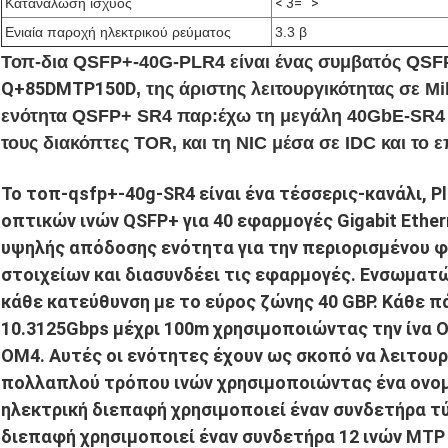
Κατανάλωση ισχύος
< 3="">
Ενιαία παροχή ηλεκτρικού ρεύματος
3.3 β
Τοπ-δια QSFP+-40G-PLR4 είναι ένας συμβατός QSF
Q+85DMTP150D
, της άριστης λειτουργικότητας σε
ενότητα QSFP+ SR4 παρ:έχω τη μεγάλη 40GbE-SR4 σ
τους διακόπτες TOR, και τη NIC μέσα σε IDC και το 
Το τοπ-qsfp+-40g-SR4 είναι ένα τέσσερις-κανάλι, 
οπτικών ινών QSFP+ για 40 εφαρμογές Gigabit Ether
υψηλής απόδοσης ενότητα για την περιορισμένου
στοιχείων και διασυνδέει τις εφαρμογές. Ενσωματ
κάθε κατεύθυνση με το εύρος ζώνης 40 GBP. Κάθε π
10.3125Gbps μέχρι 100m χρησιμοποιώντας την ίνα 
OM4. Αυτές οι ενότητες έχουν ως σκοπό να λειτο
πολλαπλού τρόπου ινών χρησιμοποιώντας ένα ονομ
ηλεκτρική διεπαφή χρησιμοποιεί έναν συνδετήρα τ
διεπαφή χρησιμοποιεί έναν συνδετήρα 12 ινών MTP