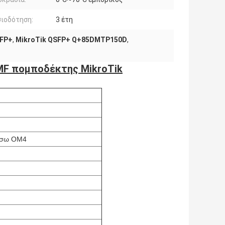
ιοδότηση:
3 έτη
SFP+
,
MikroTik QSFP+ Q+85DMTP150D
,
F πομποδέκτης MikroTik
έσω OM4