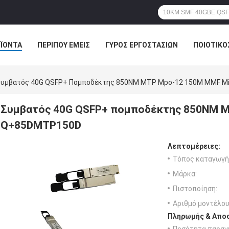
ΪΌΝΤΑ
ΠΕΡΊΠΟΥ ΕΜΕΊΣ
ΓΎΡΟΣ ΕΡΓΟΣΤΑΣΊΩΝ
ΠΟΙΟΤΙΚΌ
υμβατός 40G QSFP+ Πομποδέκτης 850NM MTP Mpo-12 150M MMF M
Συμβατός 40G QSFP+ πομποδέκτης 850NM M
Q+85DMTP150D
Λεπτομέρειες:
Τόπος καταγωγή
Μάρκα:
Πιστοποίηση:
Αριθμό μοντέλου
Πληρωμής & Αποσ