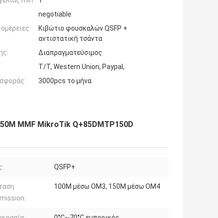
ελίας min:
1
negotiable
ομέρειες:
Κιβώτιο φουσκαλών QSFP +
αντιστατική τσάντα
ης:
Διαπραγματεύσιμος
T/T, Western Union, Paypal,
σφοράς:
3000pcs το μήνα
150M MMF MikroTik Q+85DMTP150D
ς:
QSFP+
ταση
100M μέσω OM3, 150M μέσω OM4
mission:
οκρασία:
0°C~70°C εμπορικός