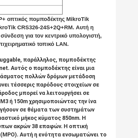
P+ οπτικός πομποδέκτης MikroTik
 MikroTik CRS326-24S+2Q+RM
. Αυτή η
ύνδεση για τον κεντρικό υπολογιστή,
επιχειρηματικό τοπικό LAN.
Pluggable, παράλληλος, πομποδέκτης
net. Αυτός ο πομποδέκτης είναι μια
 φάσματος πολλών δρόμων μετάδοση
ώνει τέσσερις παρόδους στοιχείων σε
άροδος μπορεί να λειτουργήσει σε
OM3 ή 150m χρησιμοποιώντας την ίνα
υργήσουν σε θέματα των συστημάτων
αστικό μήκος κύματος 850nm. Η
ύπων ακρών 38 επαφών. Η οπτική
 (MPO). Αυτή η ενότητα ενσωματώνει το