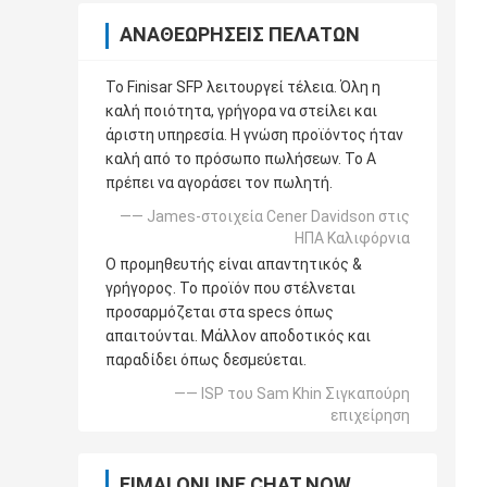
ΑΝΑΘΕΩΡΉΣΕΙΣ ΠΕΛΑΤΏΝ
Το Finisar SFP λειτουργεί τέλεια. Όλη η
καλή ποιότητα, γρήγορα να στείλει και
άριστη υπηρεσία. Η γνώση προϊόντος ήταν
καλή από το πρόσωπο πωλήσεων. Το Α
πρέπει να αγοράσει τον πωλητή.
—— James-στοιχεία Cener Davidson στις
ΗΠΑ Καλιφόρνια
Ο προμηθευτής είναι απαντητικός &
γρήγορος. Το προϊόν που στέλνεται
προσαρμόζεται στα specs όπως
απαιτούνται. Μάλλον αποδοτικός και
παραδίδει όπως δεσμεύεται.
—— ISP του Sam Khin Σιγκαπούρη
επιχείρηση
ΕΊΜΑΙ ONLINE CHAT NOW