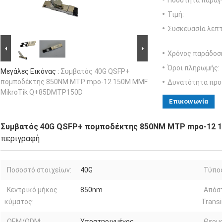
Ποσότητα παραγγ
Τιμή:
Συσκευασία λεπτ
Χρόνος παράδοσ
Όροι πληρωμής:
Μεγάλες Εικόνας :
Συμβατός 40G QSFP+
πομποδέκτης 850NM MTP mpo-12 150M MMF
Δυνατότητα προ
MikroTik Q+85DMTP150D
Επικοινωνία
Συμβατός 40G QSFP+ πομποδέκτης 850NM MTP mpo-12 
περιγραφή
Ποσοστό στοιχείων:
40G
Τύπο
Κεντρικό μήκος
850nm
Απόσ
κύματος:
Transi
OEM/ODM:
Υποστηριγμένος
Θερμ