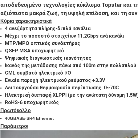
αποδεδειγμένο τεχνολογίες κύκλωμα Topstar και τη
αξιόπιστα μακρά ζωή, τη υψηλή επίδοση, και τη συ
Κύρια χαρακτηριστικά
4 ανεξάρτητα πλήρης-διπλά κανάλια
Μέχρι το ποσοστό στοιχείων 11.2Gbps ανά κανάλι
MTP/MPO οπτικός συνδετήρας
QSFP MSA υποχωρητικό
Ψηφιακές διαγνωστικές ικανότητες
Ικανός της μετάδοσης πάνω από 100m στην πολλαπλού
CML συμβατό ηλεκτρικό I/O
Ενιαία παροχή ηλεκτρικού ρεύματος +3.3V
Λειτουργούσα θερμοκρασία περίπτωσης: 0~70C
Ηλεκτρική διεπαφή XLPPI (με την ανώτατη δύναμη 1.5W
RoHS-6 υποχωρητικός
Πρωτόκολλο
40GBASE-SR4 Ethernet
Παράμετροι