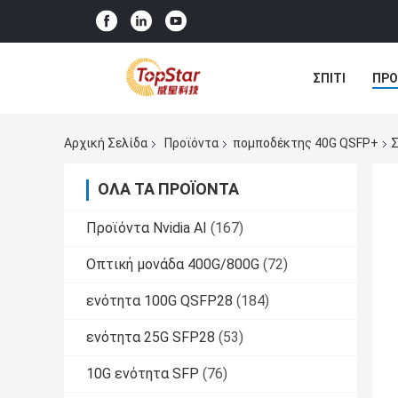
ΣΠΊΤΙ
ΠΡΟ
Αρχική Σελίδα
Προϊόντα
πομποδέκτης 40G QSFP+
Σ
ΌΛΑ ΤΑ ΠΡΟΪΌΝΤΑ
Προϊόντα Nvidia AI
(167)
Οπτική μονάδα 400G/800G
(72)
ενότητα 100G QSFP28
(184)
ενότητα 25G SFP28
(53)
10G ενότητα SFP
(76)