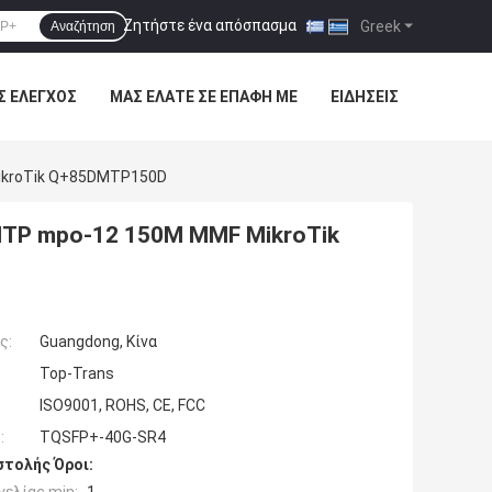
Ζητήστε ένα απόσπασμα
|
Greek
Αναζήτηση
Σ ΈΛΕΓΧΟΣ
ΜΑΣ ΕΛΆΤΕ ΣΕ ΕΠΑΦΉ ΜΕ
ΕΙΔΉΣΕΙΣ
ikroTik Q+85DMTP150D
TP mpo-12 150M MMF MikroTik
ς:
Guangdong, Κίνα
Top-Trans
ISO9001, ROHS, CE, FCC
:
TQSFP+-40G-SR4
τολής Όροι: