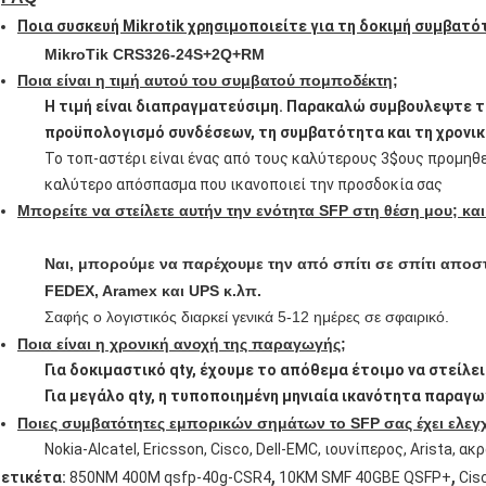
Ποια συσκευή Mikrotik χρησιμοποιείτε για τη δοκιμή συμβατό
MikroTik CRS326-24S+2Q+RM
Ποια είναι η τιμή αυτού του συμβατού πομποδέκτη;
Η τιμή είναι διαπραγματεύσιμη. Παρακαλώ συμβουλεψτε 
προϋπολογισμό συνδέσεων, τη συμβατότητα και τη χρονικ
Το τοπ-αστέρι είναι ένας από τους καλύτερους 3$ους προμηθ
καλύτερο απόσπασμα που ικανοποιεί την προσδοκία σας
Μπορείτε να στείλετε αυτήν την ενότητα SFP στη θέση μου; κα
Ναι, μπορούμε να παρέχουμε την από σπίτι σε σπίτι απο
FEDEX, Aramex και UPS κ.λπ.
Σαφής ο λογιστικός διαρκεί γενικά 5-12 ημέρες σε σφαιρικό.
Ποια είναι η χρονική ανοχή της παραγωγής;
Για δοκιμαστικό qty, έχουμε το απόθεμα έτοιμο να στείλει
Για μεγάλο qty, η τυποποιημένη μηνιαία ικανότητα παραγωγ
Ποιες συμβατότητες εμπορικών σημάτων το SFP σας έχει ελεγχ
Nokia-Alcatel, Ericsson, Cisco, Dell-EMC, ιουνίπερος, Arista, 
,
,
ετικέτα:
850NM 400M qsfp-40g-CSR4
10KM SMF 40GBE QSFP+
Cis