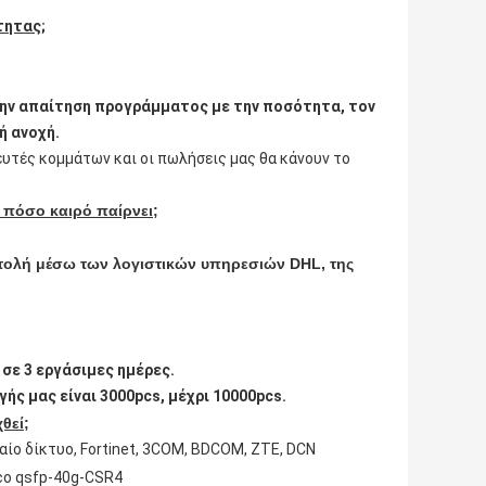
τητας;
την απαίτηση προγράμματος με την ποσότητα, τον
ή ανοχή.
ευτές κομμάτων και οι πωλήσεις μας θα κάνουν το
ι πόσο καιρό παίρνει;
στολή μέσω των λογιστικών υπηρεσιών DHL, της
 σε 3 εργάσιμες ημέρες.
ής μας είναι 3000pcs, μέχρι 10000pcs.
θεί;
ακραίο δίκτυο, Fortinet, 3COM, BDCOM, ZTE, DCN
co qsfp-40g-CSR4