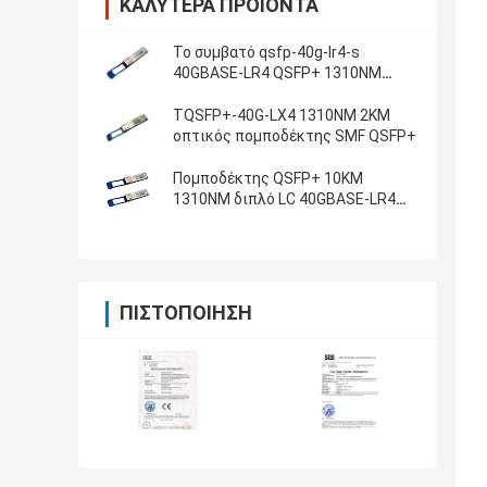
ΚΑΛΎΤΕΡΑ ΠΡΟΪΌΝΤΑ
Το συμβατό qsfp-40g-lr4-s
40GBASE-LR4 QSFP+ 1310NM
10KM SMF διπλό LC
TQSFP+-40G-LX4 1310NM 2KM
οπτικός πομποδέκτης SMF QSFP+
Πομποδέκτης QSFP+ 10KM
1310NM διπλό LC 40GBASE-LR4
TQSFP+-40G-LR4
ΠΙΣΤΟΠΟΊΗΣΗ