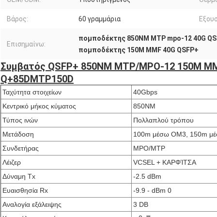
Βάρος:
60 γραμμάρια
Εξουσ
πομποδέκτης 850NM MTP mpo-12 40G Q
Επισημαίνω:
πομποδέκτης 150M MMF 40G QSFP+
Συμβατός QSFP+ 850NM MTP/MPO-12 150M MM
Q+85DMTP150D
Ταχύτητα στοιχείων
40Gbps
Κεντρικό μήκος κύματος
850NM
Τύπος ινών
Πολλαπλού τρόπου
Μετάδοση
100m μέσω OM3, 150m μ
Συνδετήρας
MPO/MTP
Λέιζερ
VCSEL + ΚΑΡΦΊΤΣΑ
Δύναμη Tx
-2.5 dBm
Ευαισθησία Rx
-9.9 - dBm 0
Αναλογία εξάλειψης
3 DB