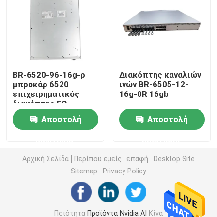
ενότητα 25G SFP28
10G ενότητα SFP
BR-6520-96-16g-ρ
Διακόπτης καναλιών
μπροκάρ 6520
ινών BR-6505-12-
Οπτικός πομποδέκτης Finisar
επιχειρηματικός
16g-0R 16gb
διακόπτης FC
κάρτα προσαρμοστών δικτύων
Αποστολή
Αποστολή
ερώτησης
ερώτησης
Μονάδα SFP Brocade FC
Αρχική Σελίδα
Περίπου εμείς
επαφή
Desktop Site
Sitemap
Privacy Policy
Διακόπτης μπροκάρ SAN
Άδεια ΛΟΒΩΝ μπροκάρ
Ποιότητα
Προϊόντα Nvidia AI
Κίνα