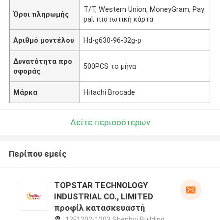
T/T, Western Union, MoneyGram, Pay
Όροι πληρωμής
pal, πιστωτική κάρτα
Αριθμό μοντέλου
Hd-g630-96-32g-ρ
Δυνατότητα προ
500PCS το μήνα
σφοράς
Μάρκα
Hitachi Brocade
Δείτε περισσότερων
Περίπου εμείς
TOPSTAR TECHNOLOGY
INDUSTRIAL CO., LIMITED
προφίλ κατασκευαστή
12F1202-1203 Shenhui Building