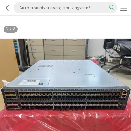
2
/
2