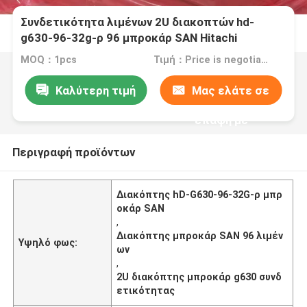
Συνδετικότητα λιμένων 2U διακοπτών hd-
g630-96-32g-ρ 96 μπροκάρ SAN Hitachi
MOQ：1pcs
Τιμή：Price is negotiable
Καλύτερη τιμή
Μας ελάτε σε
επαφή με
Περιγραφή προϊόντων
Διακόπτης hD-G630-96-32G-ρ μπρ
οκάρ SAN
,
Διακόπτης μπροκάρ SAN 96 λιμέν
Υψηλό φως:
ων
,
2U διακόπτης μπροκάρ g630 συνδ
ετικότητας