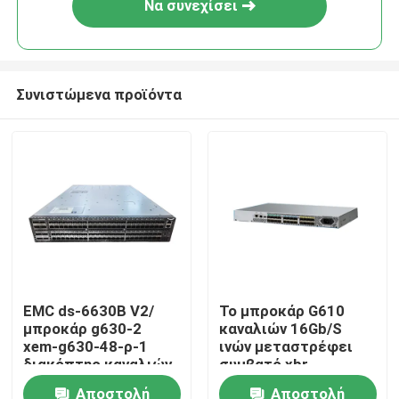
Να συνεχίσει
Συνιστώμενα προϊόντα
Σπίτι
EMC ds-6630B V2/
Το μπροκάρ G610
μπροκάρ g630-2
καναλιών 16Gb/S
Προϊόντα
xem-g630-48-ρ-1
ινών μεταστρέφει
διακόπτης καναλιών
συμβατό xbr-
SAN ινών 128-
R000162
Αποστολή
Αποστολή
Περίπου εμείς