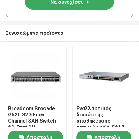
Να συνεχίσει
Συνιστώμενα προϊόντα
Σπίτι
Broadcom Brocade
Εναλλακτικός
G620 32G Fiber
διακόπτης
Προϊόντα
Channel SAN Switch
αποθήκευσης
64-Port 1U
οπτικών ινών G610
Datacenter Storage
32G SFP+ 1U
Αποστολή
Αποστολή
Περίπου εμείς