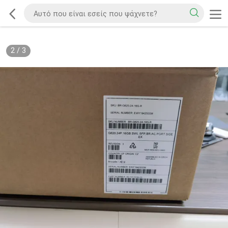
2
/
3