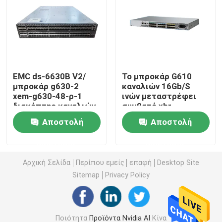
ενότητα 25G SFP28
10G ενότητα SFP
EMC ds-6630B V2/
Το μπροκάρ G610
μπροκάρ g630-2
καναλιών 16Gb/S
Οπτικός πομποδέκτης Finisar
xem-g630-48-ρ-1
ινών μεταστρέφει
διακόπτης καναλιών
συμβατό xbr-
SAN ινών 128-
R000162
κάρτα προσαρμοστών δικτύων
Αποστολή
Αποστολή
λιμένων 32Gb 2U
ερώτησης
ερώτησης
Μονάδα SFP Brocade FC
Αρχική Σελίδα
Περίπου εμείς
επαφή
Desktop Site
Sitemap
Privacy Policy
Διακόπτης μπροκάρ SAN
Άδεια ΛΟΒΩΝ μπροκάρ
Ποιότητα
Προϊόντα Nvidia AI
Κίνα