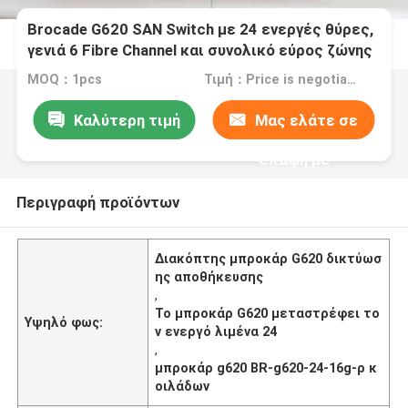
Brocade G620 SAN Switch με 24 ενεργές θύρες,
γενιά 6 Fibre Channel και συνολικό εύρος ζώνης
2 Tbps
MOQ：1pcs
Τιμή：Price is negotiable
Καλύτερη τιμή
Μας ελάτε σε
επαφή με
Περιγραφή προϊόντων
Διακόπτης μπροκάρ G620 δικτύωσ
ης αποθήκευσης
,
Το μπροκάρ G620 μεταστρέφει το
Υψηλό φως:
ν ενεργό λιμένα 24
,
μπροκάρ g620 BR-g620-24-16g-ρ κ
οιλάδων