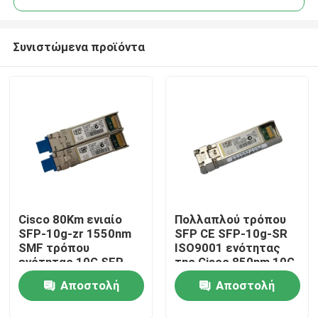
Συνιστώμενα προϊόντα
Cisco 80Km ενιαίο
Πολλαπλού τρόπου
Σπίτι
SFP-10g-zr 1550nm
SFP CE SFP-10g-SR
SMF τρόπου
ISO9001 ενότητας
ενότητας 10G SFP
της Cisco 850nm 10G
Προϊόντα
Αποστολή
Αποστολή
Περίπου εμείς
ερώτησης
ερώτησης