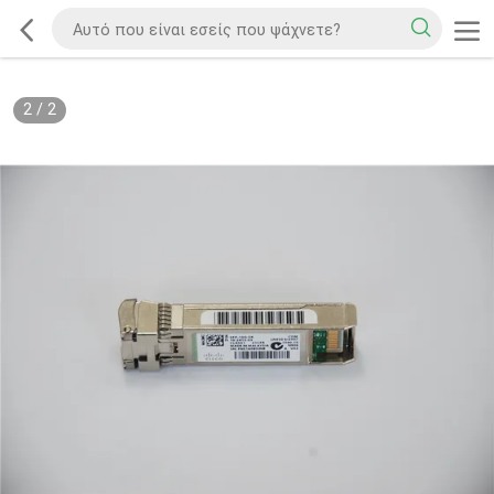
2
/
2