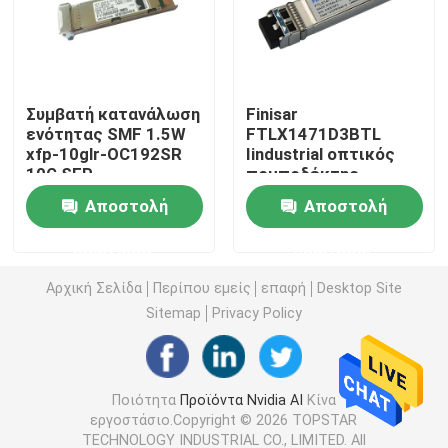
ενότητα 25G SFP28
Συμβατή κατανάλωση
Finisar
10G ενότητα SFP
ενότητας SMF 1.5W
FTLX1471D3BTL
xfp-10glr-OC192SR
Iindustrial οπτικός
10G SFP
πομποδέκτης
Οπτικός πομποδέκτης Finisar
τρόπου ενότητας
Αποστολή
Αποστολή
10G SFP ενιαίος
κάρτα προσαρμοστών δικτύων
ερώτησης
ερώτησης
Αρχική Σελίδα
Περίπου εμείς
επαφή
Desktop Site
Μονάδα SFP Brocade FC
Sitemap
Privacy Policy
Διακόπτης μπροκάρ SAN
Ποιότητα
Προϊόντα Nvidia AI
Κίνα
εργοστάσιο.Copyright © 2026 TOPSTAR
Άδεια ΛΟΒΩΝ μπροκάρ
TECHNOLOGY INDUSTRIAL CO., LIMITED. All