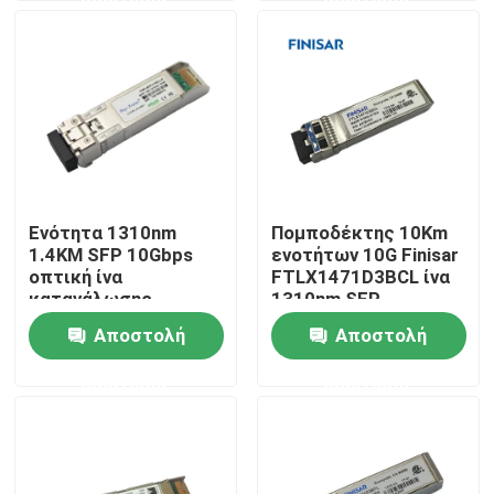
Γύρος εργοστασίων
Ποιοτικός έλεγχος
Μας ελάτε σε επαφή με
Ενότητα 1310nm
Πομποδέκτης 10Km
1.4KM SFP 10Gbps
ενοτήτων 10G Finisar
Ειδήσεις
οπτική ίνα
FTLX1471D3BCL ίνα
κατανάλωσης
1310nm SFP
πομποδεκτών
Αποστολή
Αποστολή
Προϊόντα Nvidia AI
χαμηλής ισχύος
ερώτησης
ερώτησης
Οπτική μονάδα 400G/800G
ενότητα 100G QSFP28