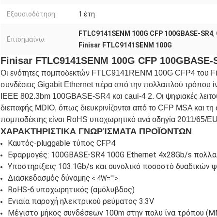
Εξουσιοδότηση:
1 έτη
FTLC9141SENM 100G CFP 100GBASE-SR4
,
Επισημαίνω:
Finisar FTLC9141SENM 100G
Finisar FTLC9141SENM 100G CFP 100GBASE-S
Οι ενότητες πομποδεκτών FTLC9141RENM 100G CFP4 του Finis
συνδέσεις Gigabit Ethernet πέρα από την πολλαπλού τρόπου ί
IEEE 802.3bm 100GBASE-SR4 και caui-4 2. Οι ψηφιακές λειτου
διεπαφής MDIO, όπως διευκρινίζονται από το CFP MSA και τη 
πομποδέκτης είναι RoHS υποχωρητικό ανά οδηγία 2011/65/EU
ΧΑΡΑΚΤΗΡΙΣΤΙΚΑ ΓΝΩΡΊΣΜΑΤΑ ΠΡΟΪΟΝΤΩΝ
Καυτός-pluggable τύπος CFP4
Εφαρμογές: 100GBASE-SR4 100G Ethernet 4x28Gb/s πολλ
Υποστηρίξεις 103.1Gb/s και συνολικό ποσοστό δυαδικών 
Διασκεδασμός δύναμης
< 4W="">
RoHS-6 υποχωρητικός (αμόλυβδος)
Ενιαία παροχή ηλεκτρικού ρεύματος 3.3V
Μέγιστο μήκος συνδέσεων 100m στην πολυ ίνα τρόπου (M