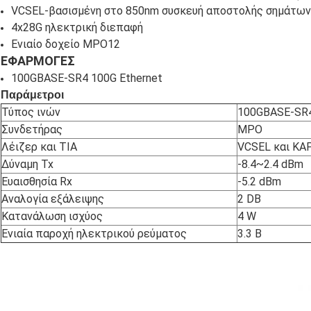
VCSEL-βασισμένη στο 850nm συσκευή αποστολής σημάτων
4x28G ηλεκτρική διεπαφή
Ενιαίο δοχείο MPO12
ΕΦΑΡΜΟΓΕΣ
100GBASE-SR4 100G Ethernet
Παράμετροι
Τύπος ινών
100GBASE-SR4
Συνδετήρας
MPO
Λέιζερ και TIA
VCSEL και ΚΑ
Δύναμη Tx
-8.4~2.4 dBm
Ευαισθησία Rx
-5.2 dBm
Αναλογία εξάλειψης
2 DB
Κατανάλωση ισχύος
4 W
Ενιαία παροχή ηλεκτρικού ρεύματος
3.3 Β