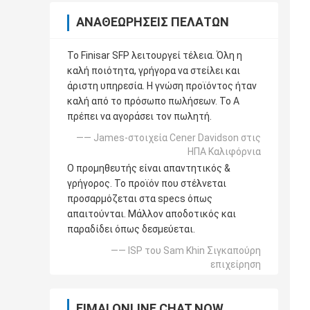
ΑΝΑΘΕΩΡΉΣΕΙΣ ΠΕΛΑΤΏΝ
Το Finisar SFP λειτουργεί τέλεια. Όλη η
καλή ποιότητα, γρήγορα να στείλει και
άριστη υπηρεσία. Η γνώση προϊόντος ήταν
καλή από το πρόσωπο πωλήσεων. Το Α
πρέπει να αγοράσει τον πωλητή.
—— James-στοιχεία Cener Davidson στις
ΗΠΑ Καλιφόρνια
Ο προμηθευτής είναι απαντητικός &
γρήγορος. Το προϊόν που στέλνεται
προσαρμόζεται στα specs όπως
απαιτούνται. Μάλλον αποδοτικός και
παραδίδει όπως δεσμεύεται.
—— ISP του Sam Khin Σιγκαπούρη
επιχείρηση
ΕΊΜΑΙ ONLINE CHAT NOW