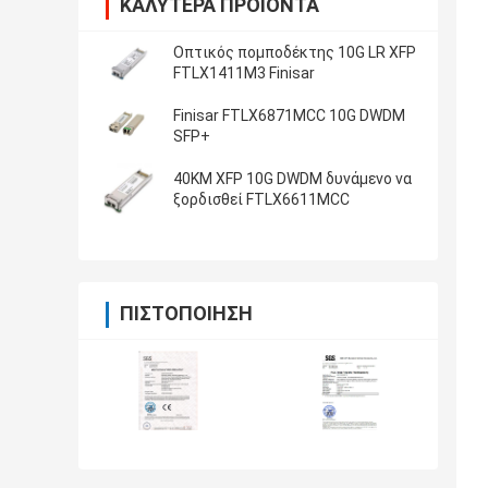
ΚΑΛΎΤΕΡΑ ΠΡΟΪΌΝΤΑ
Οπτικός πομποδέκτης 10G LR XFP
FTLX1411M3 Finisar
Finisar FTLX6871MCC 10G DWDM
SFP+
40KM XFP 10G DWDM δυνάμενο να
ξορδισθεί FTLX6611MCC
ΠΙΣΤΟΠΟΊΗΣΗ