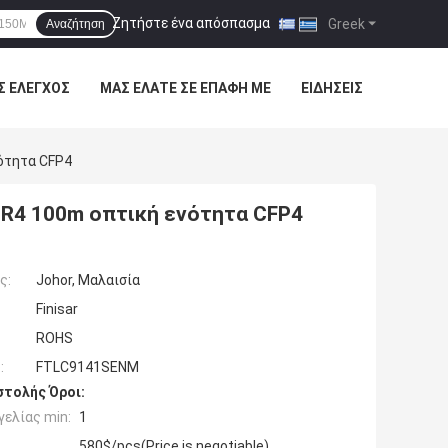
Ζητήστε ένα απόσπασμα
|
Greek
Αναζήτηση
Σ ΈΛΕΓΧΟΣ
ΜΑΣ ΕΛΆΤΕ ΣΕ ΕΠΑΦΉ ΜΕ
ΕΙΔΉΣΕΙΣ
ότητα CFP4
SR4 100m οπτική ενότητα CFP4
ς:
Johor, Μαλαισία
Finisar
ROHS
:
FTLC9141SENM
τολής Όροι:
ελίας min:
1
580$/pcs(Price is negotiable)