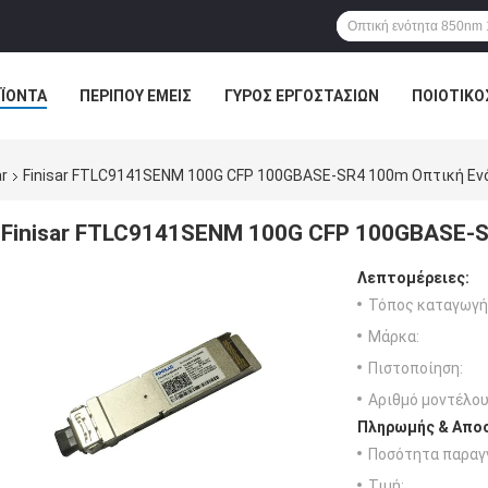
ΪΌΝΤΑ
ΠΕΡΊΠΟΥ ΕΜΕΊΣ
ΓΎΡΟΣ ΕΡΓΟΣΤΑΣΊΩΝ
ΠΟΙΟΤΙΚΌ
r
Finisar FTLC9141SENM 100G CFP 100GBASE-SR4 100m Οπτική Εν
Finisar FTLC9141SENM 100G CFP 100GBASE-
Λεπτομέρειες:
Τόπος καταγωγή
Μάρκα:
Πιστοποίηση:
Αριθμό μοντέλου
Πληρωμής & Αποσ
Ποσότητα παραγγ
Τιμή: