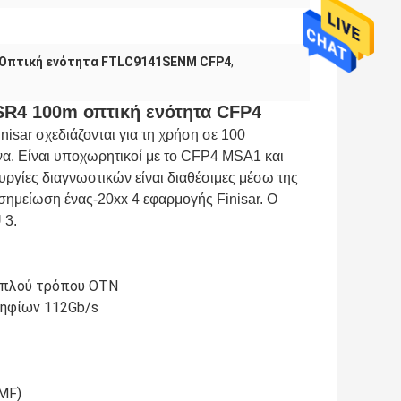
Οπτική ενότητα FTLC9141SENM CFP4
,
R4 100m οπτική ενότητα CFP4
ar σχεδιάζονται για τη χρήση σε 100
να. Είναι υποχωρητικοί με το CFP4 MSA1 και
ργίες διαγνωστικών είναι διαθέσιμες μέσω της
σημείωση ένας-20xx 4 εφαρμογής Finisar. Ο
 3.
απλού τρόπου OTN
ψηφίων 112Gb/s
MF)