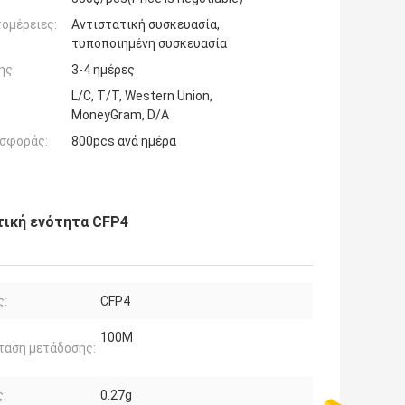
ομέρειες:
Αντιστατική συσκευασία,
τυποποιημένη συσκευασία
ης:
3-4 ημέρες
L/C, T/T, Western Union,
MoneyGram, D/A
σφοράς:
800pcs ανά ημέρα
τική ενότητα CFP4
ς:
CFP4
100M
ταση μετάδοσης:
:
0.27g