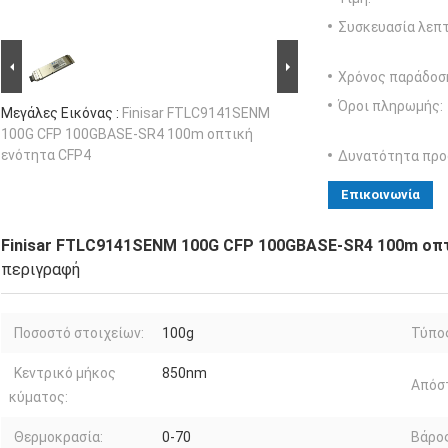
Συσκευασία λεπτ
Χρόνος παράδοσ
Όροι πληρωμής:
Μεγάλες Εικόνας :
Finisar FTLC9141SENM
100G CFP 100GBASE-SR4 100m οπτική
ενότητα CFP4
Δυνατότητα προ
Επικοινωνία
Finisar FTLC9141SENM 100G CFP 100GBASE-SR4 100m οπ
περιγραφή
Ποσοστό στοιχείων:
100g
Τύπο
Κεντρικό μήκος
850nm
Απόσ
κύματος:
Θερμοκρασία:
0-70
Βάρος