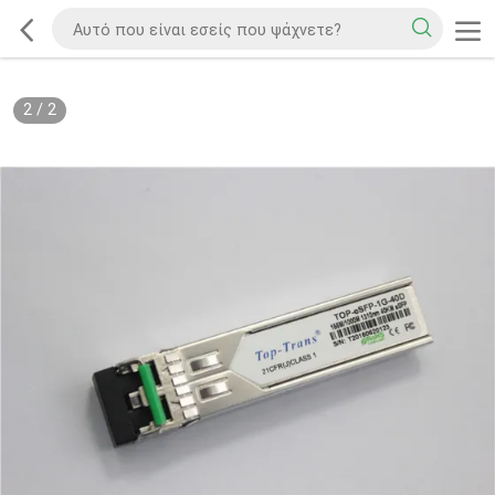
2
/
2