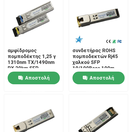
Γύρος εργοστασίων
Ποιοτικός έλεγχος
αμφίδρομος
συνδετήρας ROHS
Μας ελάτε σε επαφή με
πομποδέκτης 1,25 γ
πομποδεκτών Rj45
1310nm TX/1490nm
χαλκού SFP
RX 20km SFP
10/100Base 100m
Ειδήσεις
Αποστολή
Αποστολή
ερώτησης
ερώτησης
Προϊόντα Nvidia AI
Οπτική μονάδα 400G/800G
ενότητα 100G QSFP28