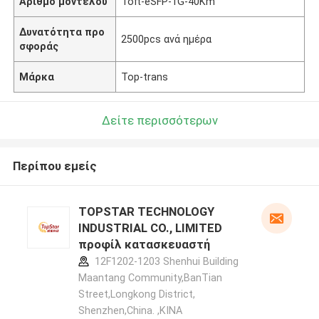
Αριθμό μοντέλου
Τοπ-eSFP-1G-40Km
Δυνατότητα προ
2500pcs ανά ημέρα
σφοράς
Μάρκα
Top-trans
Δείτε περισσότερων
Περίπου εμείς
TOPSTAR TECHNOLOGY
INDUSTRIAL CO., LIMITED
προφίλ κατασκευαστή
12F1202-1203 Shenhui Building
Maantang Community,BanTian
Street,Longkong District,
Shenzhen,China. ,ΚΙΝΑ