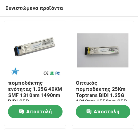
Συνιστώμενα προϊόντα
πομποδέκτης
Οπτικός
ενότητας 1.25G 40KM
πομποδέκτης 25Km
SMF 1310nm 1490nm
Toptrans BIDI 1.25G
Σπίτι
BIDI SFP
1310nm 1550nm SFP
Αποστολή
Αποστολή
Προϊόντα
ερώτησης
ερώτησης
Περίπου εμείς