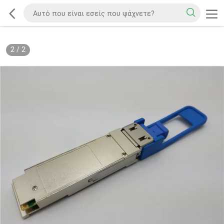
2
/
2