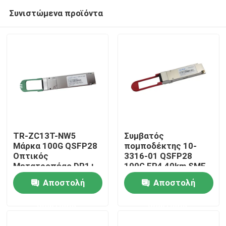
Συνιστώμενα προϊόντα
TR-ZC13T-NW5
Συμβατός
Μάρκα 100G QSFP28
πομποδέκτης 10-
Οπτικός
3316-01 QSFP28
Σπίτι
Μετατροπέας DR1+
100G ER4 40km SMF
PAM4 500M
Αποστολή
Αποστολή
Προϊόντα
ερώτησης
ερώτησης
Περίπου εμείς