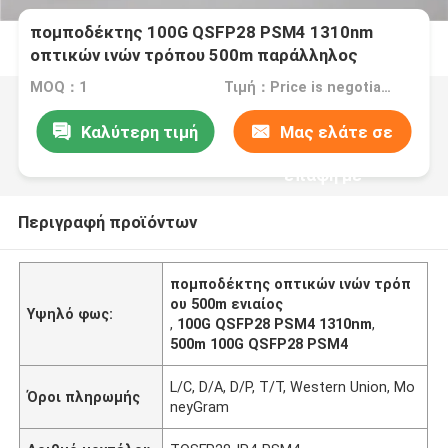
πομποδέκτης 100G QSFP28 PSM4 1310nm
οπτικών ινών τρόπου 500m παράλληλος
ενιαίος
MOQ：1
Τιμή：Price is negotiable
Καλύτερη τιμή
Μας ελάτε σε
επαφή με
Περιγραφή προϊόντων
πομποδέκτης οπτικών ινών τρόπ
ου 500m ενιαίος
Υψηλό φως:
,
100G QSFP28 PSM4 1310nm
,
500m 100G QSFP28 PSM4
L/C, D/A, D/P, T/T, Western Union, Mo
Όροι πληρωμής
neyGram