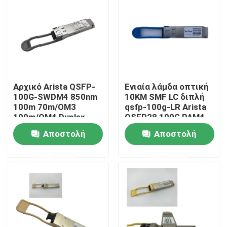
Γύρος εργοστασίων
Ποιοτικός έλεγχος
Αρχικό Arista QSFP-
Ενιαία λάμδα οπτική
Μας ελάτε σε επαφή με
100G-SWDM4 850nm
10KM SMF LC διπλή
100m 70m/OM3
qsfp-100g-LR Arista
100m/OM4 Duplex
QSFP28 100G PAM4
Ειδήσεις
MMF δέκτη
Αποστολή
Αποστολή
ερώτησης
ερώτησης
Προϊόντα Nvidia AI
Οπτική μονάδα 400G/800G
ενότητα 100G QSFP28