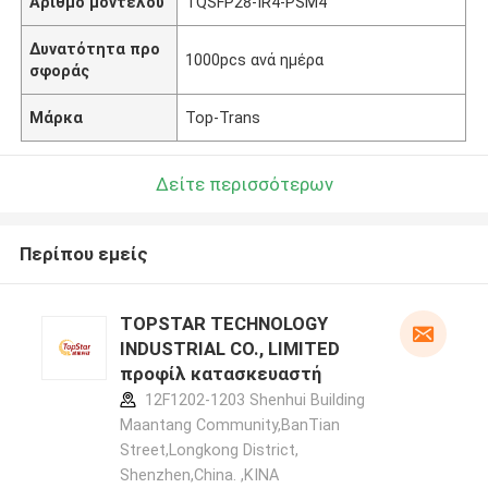
Αριθμό μοντέλου
TQSFP28-IR4-PSM4
Δυνατότητα προ
1000pcs ανά ημέρα
σφοράς
Μάρκα
Top-Trans
Δείτε περισσότερων
Περίπου εμείς
TOPSTAR TECHNOLOGY
INDUSTRIAL CO., LIMITED
προφίλ κατασκευαστή
12F1202-1203 Shenhui Building
Maantang Community,BanTian
Street,Longkong District,
Shenzhen,China. ,ΚΙΝΑ