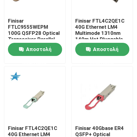
Γύρος εργοστασίων
Finisar
Finisar FTL4C2QE1C
FTLC9555WEPM
40G Ethernet LM4
100G QSFP28 Optical
Multimode 1310nm
Ποιοτικός έλεγχος
Transceiver Parallel
140m Hot Pluggable
MMF 100M CPRI Hot
LC Optical Transceiver
Αποστολή
Αποστολή
Pluggable Port 1 Year
for AIDC
Μας ελάτε σε επαφή με
Warranty
ερώτησης
ερώτησης
Ειδήσεις
Προϊόντα Nvidia AI
Οπτική μονάδα 400G/800G
Finisar FTL4C2QE1C
Finisar 40Gbase ER4
ενότητα 100G QSFP28
40G Ethernet LM4
QSFP+ Optical