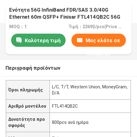
Ενότητα 56G InfiniBand FDR/SAS 3.0/40G
Ethernet 60m QSFP+ Finisar FTL414QB2C 56G
MOQ：1
Τιμή：2269$/pcs(Price is negotiable)
Καλύτερη τιμή
Μας ελάτε σε
επαφή με
Περιγραφή προϊόντων
L/C, T/T, Western Union, MoneyGram,
Όροι πληρωμής
D/A
Αριθμό μοντέλου
FTL414QB2C
Δυνατότητα προ
800pcs ανά ημέρα
σφοράς