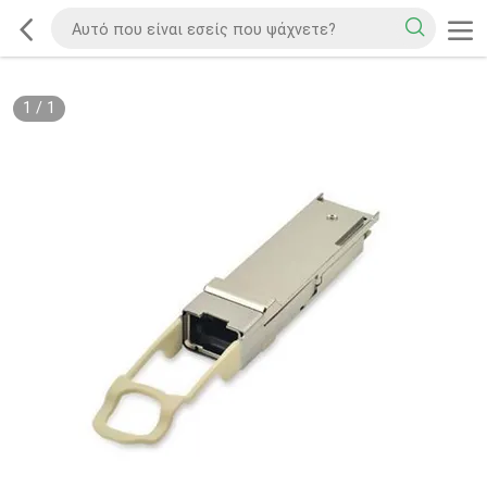
1
/
1