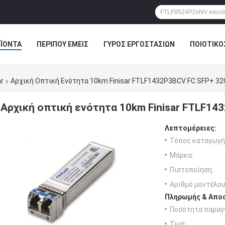
ΪΌΝΤΑ
ΠΕΡΊΠΟΥ ΕΜΕΊΣ
ΓΎΡΟΣ ΕΡΓΟΣΤΑΣΊΩΝ
ΠΟΙΟΤΙΚΌ
r
Αρχική Οπτική Ενότητα 10km Finisar FTLF1432P3BCV FC SFP+ 32
Αρχική οπτική ενότητα 10km Finisar FTLF14
Λεπτομέρειες:
Τόπος καταγωγή
Μάρκα:
Πιστοποίηση:
Αριθμό μοντέλου
Πληρωμής & Αποσ
Ποσότητα παραγγ
Τιμή: