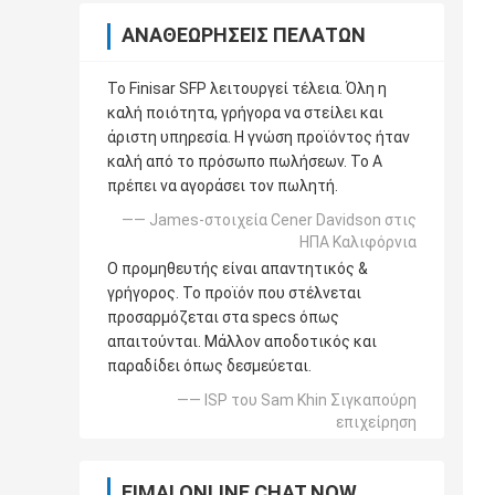
ΑΝΑΘΕΩΡΉΣΕΙΣ ΠΕΛΑΤΏΝ
Το Finisar SFP λειτουργεί τέλεια. Όλη η
καλή ποιότητα, γρήγορα να στείλει και
άριστη υπηρεσία. Η γνώση προϊόντος ήταν
καλή από το πρόσωπο πωλήσεων. Το Α
πρέπει να αγοράσει τον πωλητή.
—— James-στοιχεία Cener Davidson στις
ΗΠΑ Καλιφόρνια
Ο προμηθευτής είναι απαντητικός &
γρήγορος. Το προϊόν που στέλνεται
προσαρμόζεται στα specs όπως
απαιτούνται. Μάλλον αποδοτικός και
παραδίδει όπως δεσμεύεται.
—— ISP του Sam Khin Σιγκαπούρη
επιχείρηση
ΕΊΜΑΙ ONLINE CHAT NOW