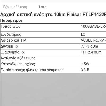
Εξουσιοδότηση:
1 έτη
Αρχική οπτική ενότητα 10km Finisar FTLF143
Παράμετροι
Τύπος ινών
100GBASE-LR4
Συνδετήρας
LC
Λέιζερ και TIA
VCSEL και ΚΑ
Δύναμη Tx
7.1-3 dBm
Ευαισθησία Rx
-11-2.4 dBm
Αναλογία εξάλειψης
Κατανάλωση ισχύος
1.5W
Ενιαία παροχή ηλεκτρικού ρεύματος
3.3 Β