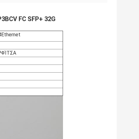
2P3BCV FC SFP+ 32G
Ethernet
ΡΦΊΤΣΑ