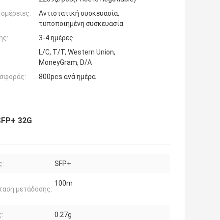
ομέρειες:
Αντιστατική συσκευασία,
τυποποιημένη συσκευασία
ης:
3-4 ημέρες
L/C, T/T, Western Union,
MoneyGram, D/A
σφοράς:
800pcs ανά ημέρα
SFP+ 32G
ς:
SFP+
100m
ταση μετάδοσης:
:
0.27g