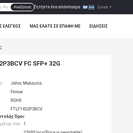
Ζητήστε ένα απόσπασμα
|
Greek
Αναζήτηση
Σ ΈΛΕΓΧΟΣ
ΜΑΣ ΕΛΆΤΕ ΣΕ ΕΠΑΦΉ ΜΕ
ΕΙΔΉΣΕΙΣ
G
32P3BCV FC SFP+ 32G
ς:
Johor, Μαλαισία
Finisar
ROHS
:
FTLF1432P3BCV
τολής Όροι:
ελίας min:
1
2269$/pcs(Price is negotiable)