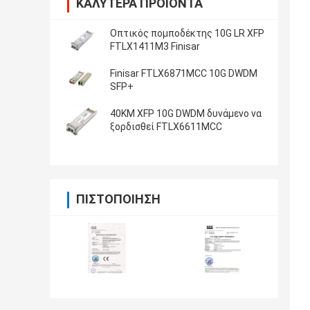
ΚΑΛΎΤΕΡΑ ΠΡΟΪΌΝΤΑ
Οπτικός πομποδέκτης 10G LR XFP
FTLX1411M3 Finisar
Finisar FTLX6871MCC 10G DWDM
SFP+
40KM XFP 10G DWDM δυνάμενο να
ξορδισθεί FTLX6611MCC
ΠΙΣΤΟΠΟΊΗΣΗ