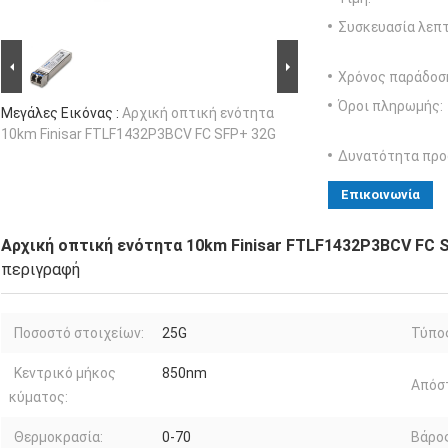
Συσκευασία λεπτ
Χρόνος παράδοσ
Όροι πληρωμής:
Μεγάλες Εικόνας :
Αρχική οπτική ενότητα
10km Finisar FTLF1432P3BCV FC SFP+ 32G
Δυνατότητα προ
Επικοινωνία
Αρχική οπτική ενότητα 10km Finisar FTLF1432P3BCV FC 
περιγραφή
Ποσοστό στοιχείων:
25G
Τύπο
Κεντρικό μήκος
850nm
Απόσ
κύματος:
Θερμοκρασία:
0-70
Βάρος