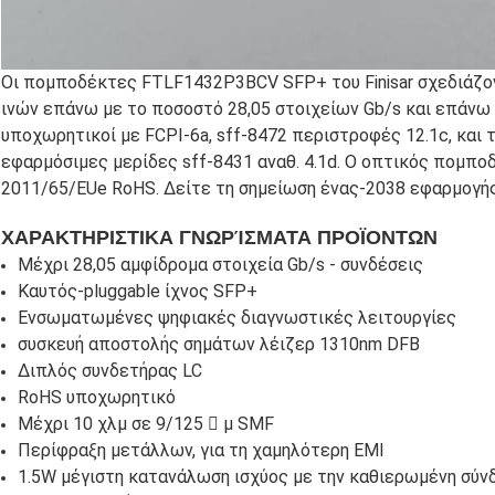
Οι πομποδέκτες FTLF1432P3BCV SFP+ του Finisar σχεδιάζον
ινών επάνω με το ποσοστό 28,05 στοιχείων Gb/s και επάνω 
υποχωρητικοί με FCPI-6a, sff-8472 περιστροφές 12.1c, και 
εφαρμόσιμες μερίδες sff-8431 αναθ. 4.1d. Ο οπτικός πομπο
2011/65/EUe RoHS. Δείτε τη σημείωση ένας-2038 εφαρμογής 
ΧΑΡΑΚΤΗΡΙΣΤΙΚΑ ΓΝΩΡΊΣΜΑΤΑ ΠΡΟΪΟΝΤΩΝ
Μέχρι 28,05 αμφίδρομα στοιχεία Gb/s - συνδέσεις
Καυτός-pluggable ίχνος SFP+
Ενσωματωμένες ψηφιακές διαγνωστικές λειτουργίες
συσκευή αποστολής σημάτων λέιζερ 1310nm DFB
Διπλός συνδετήρας LC
RoHS υποχωρητικό
Μέχρι 10 χλμ σε 9/125  μ SMF
Περίφραξη μετάλλων, για τη χαμηλότερη EMI
1.5W μέγιστη κατανάλωση ισχύος με την καθιερωμένη σύν