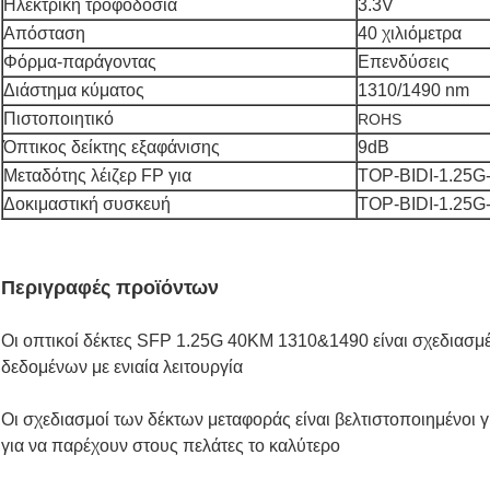
Ηλεκτρική τροφοδοσία
3.3V
Απόσταση
40 χιλιόμετρα
Φόρμα-παράγοντας
Επενδύσεις
Διάστημα κύματος
1310/1490 nm
Πιστοποιητικό
ROHS
Όπτικος δείκτης εξαφάνισης
9dB
Μεταδότης λέιζερ FP για
TOP-BIDI-1.25G
Δοκιμαστική συσκευή
TOP-BIDI-1.25G
Περιγραφές προϊόντων
Οι οπτικοί δέκτες SFP 1.25G 40KM 1310&1490 είναι σχεδιασμέν
δεδομένων με ενιαία λειτουργία
Οι σχεδιασμοί των δέκτων μεταφοράς είναι βελτιστοποιημένοι γ
για να παρέχουν στους πελάτες το καλύτερο