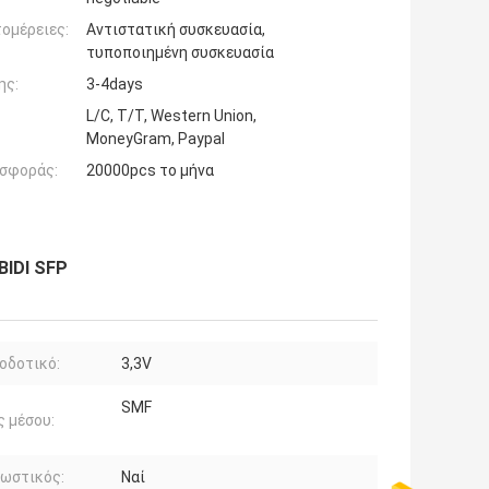
ομέρειες:
Αντιστατική συσκευασία,
τυποποιημένη συσκευασία
ης:
3-4days
L/C, T/T, Western Union,
MoneyGram, Paypal
σφοράς:
20000pcs το μήνα
BIDI SFP
οδοτικό:
3,3V
SMF
 μέσου:
ωστικός:
Ναί