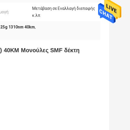
Μετάβαση σε Εναλλαγή διεπαφής
μογή:
κ.λπ
1.25g 1310nm 40km
,
m) 40KM Μονούλες SMF δέκτη