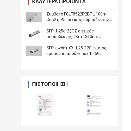
ΚΑΛΎΤΕΡΑ ΠΡΟΪΌΝΤΑ
Συμβατό FCLF8522P2BTL 100m
Gen2 rj-45 οπτικός πομποδέκτης
χαλκού SFP
SFP-1.25g-2$ΟΣ οπτικός
πομποδέκτης 2Km 1310nm
1.25Gbps SFP
SFP-cwdm-ΧΧ-1,25-120 ενιαίος
τρόπος πομποδεκτών 1.25G
120Km CWDM SFP οπτικός
ΠΙΣΤΟΠΟΊΗΣΗ