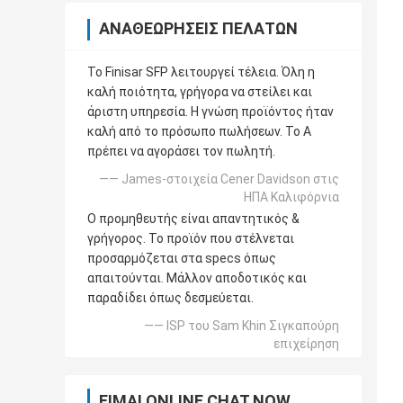
ΑΝΑΘΕΩΡΉΣΕΙΣ ΠΕΛΑΤΏΝ
Το Finisar SFP λειτουργεί τέλεια. Όλη η
καλή ποιότητα, γρήγορα να στείλει και
άριστη υπηρεσία. Η γνώση προϊόντος ήταν
καλή από το πρόσωπο πωλήσεων. Το Α
πρέπει να αγοράσει τον πωλητή.
—— James-στοιχεία Cener Davidson στις
ΗΠΑ Καλιφόρνια
Ο προμηθευτής είναι απαντητικός &
γρήγορος. Το προϊόν που στέλνεται
προσαρμόζεται στα specs όπως
απαιτούνται. Μάλλον αποδοτικός και
παραδίδει όπως δεσμεύεται.
—— ISP του Sam Khin Σιγκαπούρη
επιχείρηση
ΕΊΜΑΙ ONLINE CHAT NOW