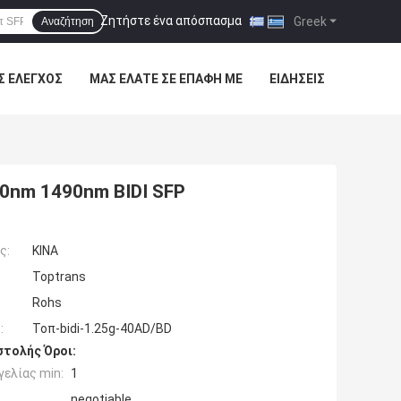
Ζητήστε ένα απόσπασμα
|
Greek
Αναζήτηση
Σ ΈΛΕΓΧΟΣ
ΜΑΣ ΕΛΆΤΕ ΣΕ ΕΠΑΦΉ ΜΕ
ΕΙΔΉΣΕΙΣ
0nm 1490nm BIDI SFP
ς:
ΚΙΝΑ
Toptrans
Rohs
:
Τοπ-bidi-1.25g-40AD/BD
τολής Όροι:
ελίας min:
1
negotiable