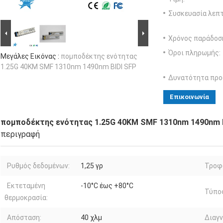
Συσκευασία λεπτ
Χρόνος παράδοσ
Όροι πληρωμής:
Μεγάλες Εικόνας :
πομποδέκτης ενότητας
1.25G 40KM SMF 1310nm 1490nm BIDI SFP
Δυνατότητα προ
Επικοινωνία
πομποδέκτης ενότητας 1.25G 40KM SMF 1310nm 1490nm 
περιγραφή
Ρυθμός δεδομένων:
1,25 γρ
Τροφ
Εκτεταμένη
-10°C έως +80°C
Τύπος
θερμοκρασία:
Απόσταση:
40 χλμ
Διαγν