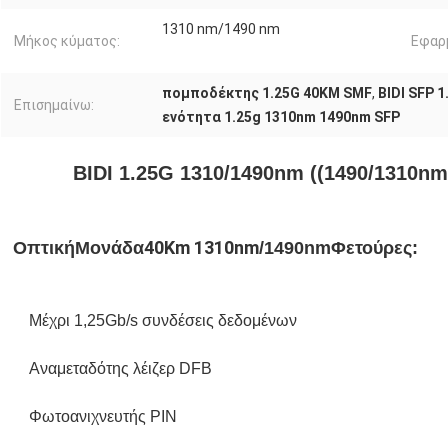
1310 nm/1490 nm
Μήκος κύματος:
Εφαρ
πομποδέκτης 1.25G 40KM SMF
,
BIDI SFP 
Επισημαίνω:
ενότητα 1.25g 1310nm 1490nm SFP
BIDI 1.25G 1310/1490nm ((1490/1310n
40
Km 1310nm
Οπτική
Μονάδα
/1490nm
Φετούρες:
Μέχρι 1,25Gb/s συνδέσεις δεδομένων
Αναμεταδότης λέιζερ DFB
Φωτοανιχνευτής PIN