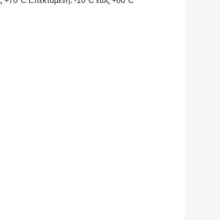
ς +70°C Επεκταμένη: -10°C έως +80°C