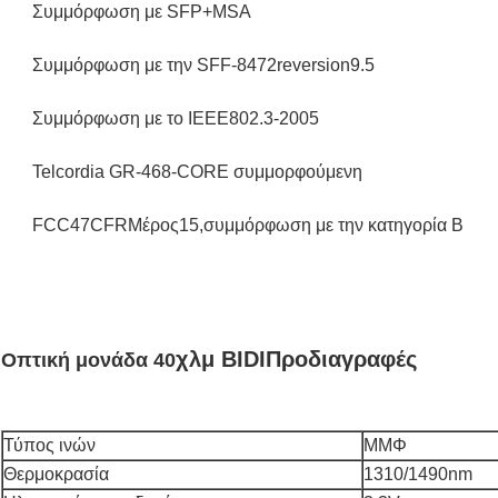
Συμμόρφωση με SFP+MSA
Συμμόρφωση με την SFF-8472reversion9.5
Συμμόρφωση με το IEEE802.3-2005
Telcordia GR-468-CORE συμμορφούμενη
FCC47CFRΜέρος15,συμμόρφωση με την κατηγορία Β
χλμ BIDI
Προδιαγραφές
Οπτική μονάδα 40
Τύπος ινών
ΜΜΦ
Θερμοκρασία
1310/1490nm