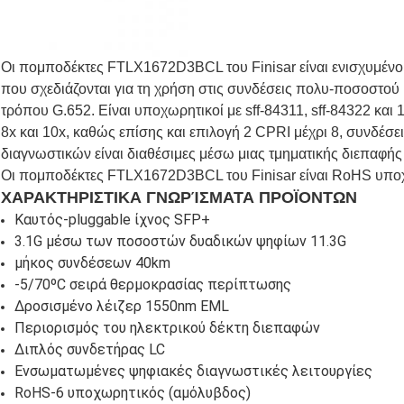
Οι πομποδέκτες FTLX1672D3BCL του Finisar είναι ενισχυμένο
που σχεδιάζονται για τη χρήση στις συνδέσεις πολυ-ποσοστού 
τρόπου G.652. Είναι υποχωρητικοί με sff-84311, sff-84322 κ
8x και 10x, καθώς επίσης και επιλογή 2 CPRI μέχρι 8, συνδέσ
διαγνωστικών είναι διαθέσιμες μέσω μιας τμηματικής διεπαφής 
Οι πομποδέκτες FTLX1672D3BCL του Finisar είναι RoHS υποχ
ΧΑΡΑΚΤΗΡΙΣΤΙΚΑ ΓΝΩΡΊΣΜΑΤΑ ΠΡΟΪΟΝΤΩΝ
Καυτός-pluggable ίχνος SFP+
3.1G μέσω των ποσοστών δυαδικών ψηφίων 11.3G
μήκος συνδέσεων 40km
-5/70ºC σειρά θερμοκρασίας περίπτωσης
Δροσισμένο λέιζερ 1550nm EML
Περιορισμός του ηλεκτρικού δέκτη διεπαφών
Διπλός συνδετήρας LC
Ενσωματωμένες ψηφιακές διαγνωστικές λειτουργίες
RoHS-6 υποχωρητικός (αμόλυβδος)