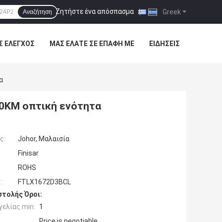
Ζητήστε ένα απόσπασμα
|
Greek
Αναζήτηση
Σ ΈΛΕΓΧΟΣ
ΜΑΣ ΕΛΆΤΕ ΣΕ ΕΠΑΦΉ ΜΕ
ΕΙΔΉΣΕΙΣ
α
40KM οπτική ενότητα
ς:
Johor, Μαλαισία
Finisar
ROHS
:
FTLX1672D3BCL
τολής Όροι:
ελίας min:
1
Price is negotiable