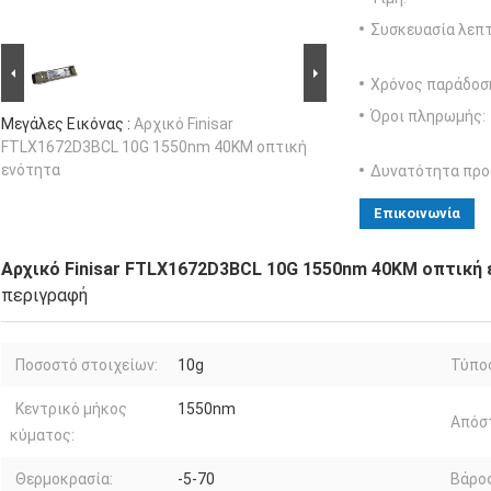
Συσκευασία λεπτ
Χρόνος παράδοσ
Όροι πληρωμής:
Μεγάλες Εικόνας :
Αρχικό Finisar
FTLX1672D3BCL 10G 1550nm 40KM οπτική
ενότητα
Δυνατότητα προ
Επικοινωνία
Αρχικό Finisar FTLX1672D3BCL 10G 1550nm 40KM οπτική
περιγραφή
Ποσοστό στοιχείων:
10g
Τύπο
Κεντρικό μήκος
1550nm
Απόσ
κύματος:
Θερμοκρασία:
-5-70
Βάρος