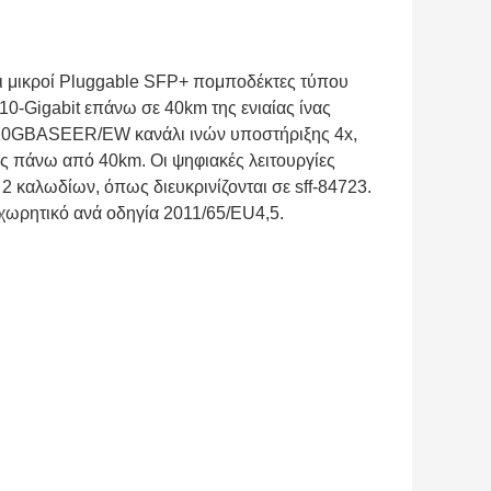
ι μικροί Pluggable SFP+ πομποδέκτες τύπου
10-Gigabit επάνω σε 40km της ενιαίας ίνας
αι 10GBASEER/EW κανάλι ινών υποστήριξης 4x,
εις πάνω από 40km. Οι ψηφιακές λειτουργίες
2 καλωδίων, όπως διευκρινίζονται σε sff-84723.
ωρητικό ανά οδηγία 2011/65/EU4,5.