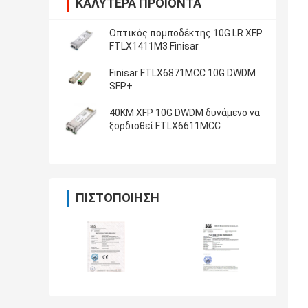
ΚΑΛΎΤΕΡΑ ΠΡΟΪΌΝΤΑ
Οπτικός πομποδέκτης 10G LR XFP
FTLX1411M3 Finisar
Finisar FTLX6871MCC 10G DWDM
SFP+
40KM XFP 10G DWDM δυνάμενο να
ξορδισθεί FTLX6611MCC
ΠΙΣΤΟΠΟΊΗΣΗ