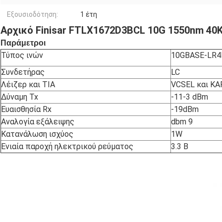
Εξουσιοδότηση:
1 έτη
Αρχικό Finisar FTLX1672D3BCL 10G 1550nm 40
Παράμετροι
Τύπος ινών
10GBASE-LR4E
Συνδετήρας
LC
Λέιζερ και TIA
VCSEL και Κ
Δύναμη Tx
-11-3 dBm
Ευαισθησία Rx
-19dBm
Αναλογία εξάλειψης
dbm 9
Κατανάλωση ισχύος
1W
Ενιαία παροχή ηλεκτρικού ρεύματος
3.3 Β