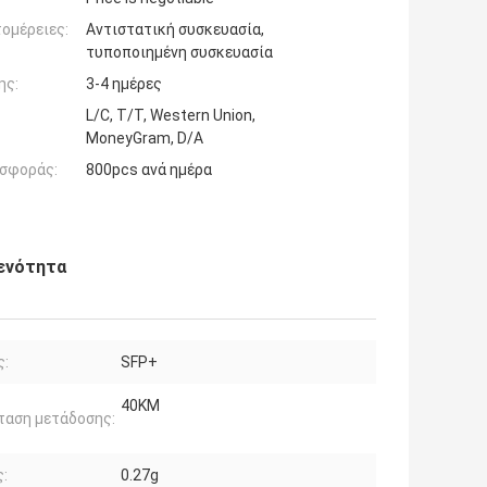
ομέρειες:
Αντιστατική συσκευασία,
τυποποιημένη συσκευασία
ης:
3-4 ημέρες
L/C, T/T, Western Union,
MoneyGram, D/A
σφοράς:
800pcs ανά ημέρα
 ενότητα
ς:
SFP+
40KM
ταση μετάδοσης:
:
0.27g