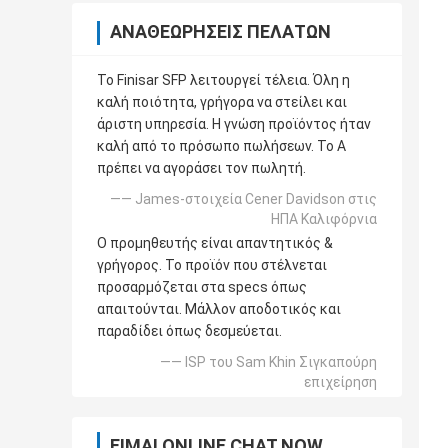
ΑΝΑΘΕΩΡΉΣΕΙΣ ΠΕΛΑΤΏΝ
Το Finisar SFP λειτουργεί τέλεια. Όλη η
καλή ποιότητα, γρήγορα να στείλει και
άριστη υπηρεσία. Η γνώση προϊόντος ήταν
καλή από το πρόσωπο πωλήσεων. Το Α
πρέπει να αγοράσει τον πωλητή.
—— James-στοιχεία Cener Davidson στις
ΗΠΑ Καλιφόρνια
Ο προμηθευτής είναι απαντητικός &
γρήγορος. Το προϊόν που στέλνεται
προσαρμόζεται στα specs όπως
απαιτούνται. Μάλλον αποδοτικός και
παραδίδει όπως δεσμεύεται.
—— ISP του Sam Khin Σιγκαπούρη
επιχείρηση
ΕΊΜΑΙ ONLINE CHAT NOW