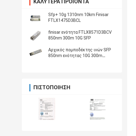
ΚΑΛΎΤΕΡΑ ΠΡΟΪΌΝΤΑ
Sfp+ 10g 1310nm 10km Finisar
FTLX1475D3BCL
finisar ενότητα FTLX8571D3BCV
850nm 300m 10G SFP
Αρχικός πομποδέκτης ινών SFP
850nm ενότητας 10G 300m
FTLX8571D3BNL
ΠΙΣΤΟΠΟΊΗΣΗ