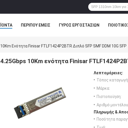
ΪΌΝΤΑ
ΠΕΡΊΠΟΥ ΕΜΕΊΣ
ΓΎΡΟΣ ΕΡΓΟΣΤΑΣΊΩΝ
ΠΟΙΟΤΙΚΌ
 10Km Ενότητα Finisar FTLF1424P2BTR Διπλό SFP SMF DDM 10G SFP
4.25Gbps 10Km ενότητα Finisar FTLF1424P2
Λεπτομέρειες:
Τόπος καταγωγή
Μάρκα:
Πιστοποίηση:
Αριθμό μοντέλου
Πληρωμής & Αποσ
Ποσότητα παραγγ
Τιμή: