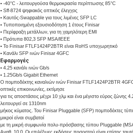
• -40°C - λειτουργούσα θερμοκρασία περίπτωσης 85°C
• Sff-8724 ψηφιακός οπτικός έλεγχος
• Καυτός-Swappable για τους λιμένες SFP LC
• Τυποποιημένη εξουσιοδότηση 1 έτους Finisar
• Περίφραξη μετάλλων, για τη χαμηλότερη EMI
• Πρότυπα 802,3 SFP MSA/IEEE
• Το Finisar FTLF1424P2BTR είναι RoHS υποχωρητικό
• Κανάλι SFP ινών Finisar 4GFC
Εφαρμογές
• 4.25 κανάλι ινών Gb/s
• 1.25Gb/s Gigabit Ethernet
Ο πομποδέκτης καναλιών ινών Finisar FTLF1424P2BTR 4GFC ε
οπτικές επικοινωνίες, εκτίμησε
για τις αποστάσεις μέχρι 10 χλμ και ένα μέγιστο εύρος ζών
λειτουργεί σε 1310nm
μήκος κύματος. Του Finisar Pluggable (SFP) πομποδέκτες 
μικροί είναι συμβατοί
με τη μικρή συμφωνία πολυ-πρόσβασης τύπου Pluggable (MSA). 
Αναθ. 10,0. Οι επιλέξιμες εκδόσεις ποσοστού είναι επίσης ταυ