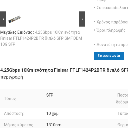
Συσκευασία λεπτ
Χρόνος παράδοσ
Όροι πληρωμής:
Μεγάλες Εικόνας :
4.25Gbps 10Km ενότητα
Finisar FTLF1424P2BTR διπλό SFP SMF DDM
10G SFP
Δυνατότητα προ
Επικοινωνία
4.25Gbps 10Km ενότητα Finisar FTLF1424P2BTR διπλό S
περιγραφή
SFP
Ποσο
Τύπος:
δεδομ
Απόσταση:
10 χλμ
Τύπο
Μήκος κύματος:
1310nm
Θερμ