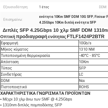
Εξουσιοδότηση:
1 έτος
DDM:
ενότητα 10Km SMF DDM 10G SFP
,
Finisar
Επισημαίνω:
4.25Gbps 10Km διπλή ενότητα SFP
Διπλές SFP 4.25Gbps 10 χλμ SMF DDM 1310n
προδιαγραφή
FTLF1424P2BTR
Οπτική
ενότητας
Εφαρμογή
10Gb/s
Μήκος κύματος
1310 NM
Τυποποιημένη θερμοκρασία
-40°C - 85°C
Απόσταση
10Km
Τύπος
SFP
Συνδετήρας
LC
DDM
Ναι
Πιστοποιητικό
ROHS
ΧΑΡΑΚΤΗΡΙΣΤΙΚΑ ΓΝΩΡΊΣΜΑΤΑ ΠΡΟΪΟΝΤΩΝ
• Μέχρι 10 χλμ άνω των SMF @ 4.25Gbps
• 1310nm διπλός πομποδέκτης SFP