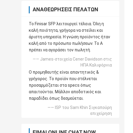
ΑΝΑΘΕΩΡΉΣΕΙΣ ΠΕΛΑΤΏΝ
Το Finisar SFP λειτουργεί τέλεια. Όλη η
καλή ποιότητα, γρήγορα να στείλει και
άριστη υπηρεσία. Η γνώση προϊόντος ήταν
καλή από το πρόσωπο πωλήσεων. Το Α
πρέπει να αγοράσει τον πωλητή.
—— James-στοιχεία Cener Davidson στις
ΗΠΑ Καλιφόρνια
Ο προμηθευτής είναι απαντητικός &
γρήγορος. Το προϊόν που στέλνεται
προσαρμόζεται στα specs όπως
απαιτούνται. Μάλλον αποδοτικός και
παραδίδει όπως δεσμεύεται.
—— ISP του Sam Khin Σιγκαπούρη
επιχείρηση
ΕΊΜΑΙ ONLINE CHAT NOW