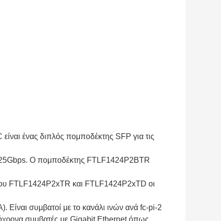
ίναι ένας διπλός πομποδέκτης SFP για τις
ης 4.25Gbps. Ο πομποδέκτης FTLF1424P2BTR
τύπου FTLF1424P2xTR και FTLF1424P2xTD οι
Είναι συμβατοί με το κανάλι ινών ανά fc-pi-2
τόχρονα συμβατές με Gigabit Ethernet όπως