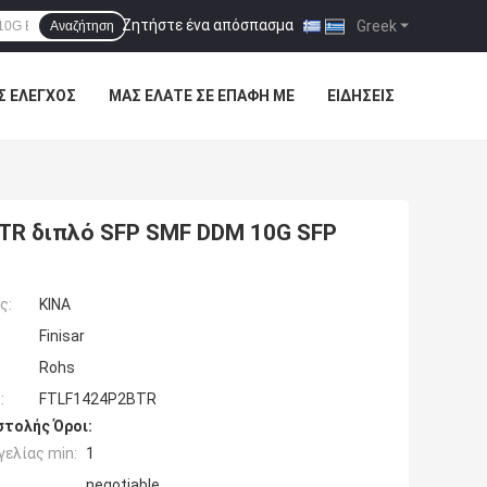
Ζητήστε ένα απόσπασμα
|
Greek
Αναζήτηση
Σ ΈΛΕΓΧΟΣ
ΜΑΣ ΕΛΆΤΕ ΣΕ ΕΠΑΦΉ ΜΕ
ΕΙΔΉΣΕΙΣ
BTR διπλό SFP SMF DDM 10G SFP
ς:
ΚΙΝΑ
Finisar
Rohs
:
FTLF1424P2BTR
τολής Όροι:
ελίας min:
1
negotiable