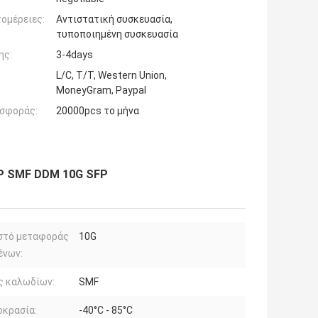
ομέρειες:
Αντιστατική συσκευασία,
τυποποιημένη συσκευασία
ης:
3-4days
L/C, T/T, Western Union,
MoneyGram, Paypal
σφοράς:
20000pcs το μήνα
FP SMF DDM 10G SFP
στό μεταφοράς
10G
ένων:
ς καλωδίων:
SMF
οκρασία:
-40°C - 85°C