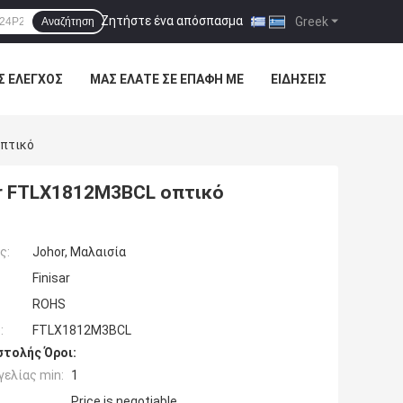
Ζητήστε ένα απόσπασμα
|
Greek
Αναζήτηση
Σ ΈΛΕΓΧΟΣ
ΜΑΣ ΕΛΆΤΕ ΣΕ ΕΠΑΦΉ ΜΕ
ΕΙΔΉΣΕΙΣ
Οπτικό
ar FTLX1812M3BCL οπτικό
ς:
Johor, Μαλαισία
Finisar
ROHS
:
FTLX1812M3BCL
τολής Όροι:
ελίας min:
1
Price is negotiable