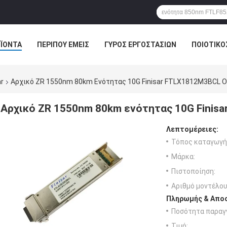
ΪΌΝΤΑ
ΠΕΡΊΠΟΥ ΕΜΕΊΣ
ΓΎΡΟΣ ΕΡΓΟΣΤΑΣΊΩΝ
ΠΟΙΟΤΙΚΌ
r
Αρχικό ZR 1550nm 80km Ενότητας 10G Finisar FTLX1812M3BCL 
Αρχικό ZR 1550nm 80km ενότητας 10G Finis
Λεπτομέρειες:
Τόπος καταγωγή
Μάρκα:
Πιστοποίηση:
Αριθμό μοντέλου
Πληρωμής & Αποσ
Ποσότητα παραγγ
Τιμή: