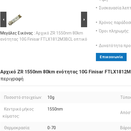
Συσκευασία λεπτ
Χρόνος παράδοσ
Όροι πληρωμής:
Μεγάλες Εικόνας :
Αρχικό ZR 1550nm 80km
ενότητας 10G Finisar FTLX1812M3BCL οπτικό
Δυνατότητα προ
Επικοινωνία
Αρχικό ZR 1550nm 80km ενότητας 10G Finisar FTLX1812
περιγραφή
Ποσοστό στοιχείων:
10g
Τύπο
Κεντρικό μήκος
1550nm
Απόσ
κύματος:
Θερμοκρασία:
0-70
Βάρος