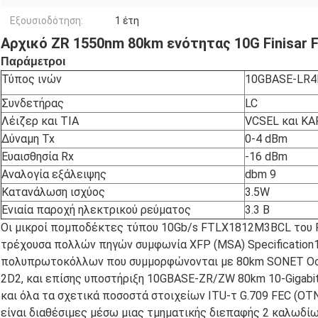
Εξουσιοδότηση:
1 έτη
Αρχικό ZR 1550nm 80km ενότητας 10G Finisar
Παράμετροι
Τύπος ινών
10GBASE-LR4E
Συνδετήρας
LC
Λέιζερ και TIA
VCSEL και Κ
Δύναμη Tx
0-4 dBm
Ευαισθησία Rx
-16 dBm
Αναλογία εξάλειψης
dbm 9
Κατανάλωση ισχύος
3.5W
Ενιαία παροχή ηλεκτρικού ρεύματος
3.3 Β
Οι μικροί πομποδέκτες τύπου 10Gb/s FTLX1812M3BCL του Fi
τρέχουσα πολλών πηγών συμφωνία XFP (MSA) Specification1
πολυπρωτοκόλλων που συμμορφώνονται με 80km SONET Oc-1
2D2, και επίσης υποστήριξη 10GBASE-ZR/ZW 80km 10-Gigabit E
και όλα τα σχετικά ποσοστά στοιχείων ITU-τ G.709 FEC (OT
είναι διαθέσιμες μέσω μιας τμηματικής διεπαφής 2 καλωδίω