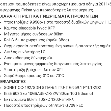
οπτικοί πομποδέκτες είναι υποχωρητικοί ανά οδηγία 2011/
εφαρμογής Finisar για περισσότερες λεπτομέρειες.
ΧΑΡΑΚΤΗΡΙΣΤΙΚΑ ΓΝΩΡΊΣΜΑΤΑ ΠΡΟΪΟΝΤΩΝ
Υποστηρίξεις 9.95Gb/s στα ποσοστά δυαδικών ψηφίων 11.
Καυτός-pluggable ίχνος XFP
Μέγιστο μήκος συνδέσεων 80km
RoHS-6 υποχωρητικός (αμόλυβδος)
Θερμοκρασία-σταθεροποιημένη συσκευή αποστολής σημά
Διπλός συνδετήρας LC
Διασκεδασμός δύναμης
<3>
Ενσωματωμένες ψηφιακές διαγνωστικές λειτουργίες
Υποστήριξη βρόχος-πλατών XFI
Σειρά θερμοκρασίας: 0°C σε 70°C
ΕΦΑΡΜΟΓΕΣ
SONET OC-192/SDH STM-64 ITU-Τ G.959.1 P1L1-2D2
IEEE 802.3ae 10GBASE-ZR/ZW 80km 10G Ethernet
Εκτεταμένα 80km, 10GFC 1200-sm-ll-λ
Ποσοστά υποστηρίξεων otn/itu-τ G.709 FEC