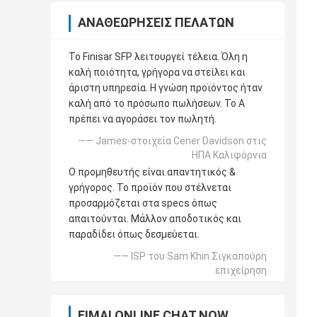
ΑΝΑΘΕΩΡΉΣΕΙΣ ΠΕΛΑΤΏΝ
Το Finisar SFP λειτουργεί τέλεια. Όλη η
καλή ποιότητα, γρήγορα να στείλει και
άριστη υπηρεσία. Η γνώση προϊόντος ήταν
καλή από το πρόσωπο πωλήσεων. Το Α
πρέπει να αγοράσει τον πωλητή.
—— James-στοιχεία Cener Davidson στις
ΗΠΑ Καλιφόρνια
Ο προμηθευτής είναι απαντητικός &
γρήγορος. Το προϊόν που στέλνεται
προσαρμόζεται στα specs όπως
απαιτούνται. Μάλλον αποδοτικός και
παραδίδει όπως δεσμεύεται.
—— ISP του Sam Khin Σιγκαπούρη
επιχείρηση
ΕΊΜΑΙ ONLINE CHAT NOW