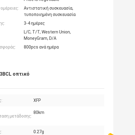
ομέρειες:
Αντιστατική συσκευασία,
τυποποιημένη συσκευασία
ης:
3-4 ημέρες
L/C, T/T, Western Union,
MoneyGram, D/A
σφοράς:
800pcs ανά ημέρα
M3BCL οπτικό
ς:
XFP
80km
ταση μετάδοσης:
:
0.27g