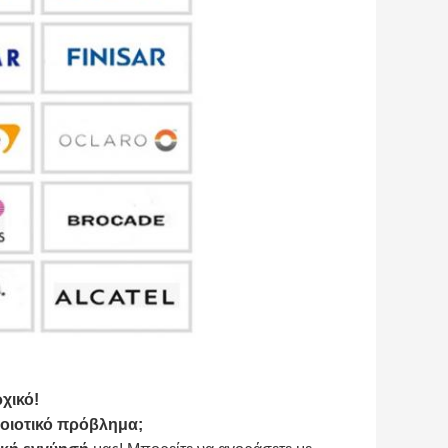
χικό!
ποιοτικό πρόβλημα;