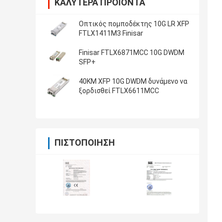
ΚΑΛΎΤΕΡΑ ΠΡΟΪΌΝΤΑ
Οπτικός πομποδέκτης 10G LR XFP
FTLX1411M3 Finisar
Finisar FTLX6871MCC 10G DWDM
SFP+
40KM XFP 10G DWDM δυνάμενο να
ξορδισθεί FTLX6611MCC
ΠΙΣΤΟΠΟΊΗΣΗ