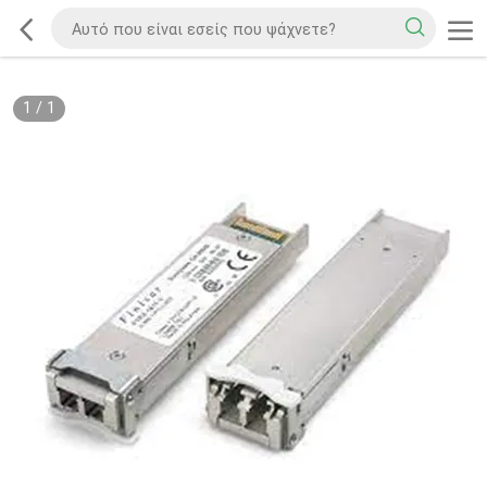
1
/
1