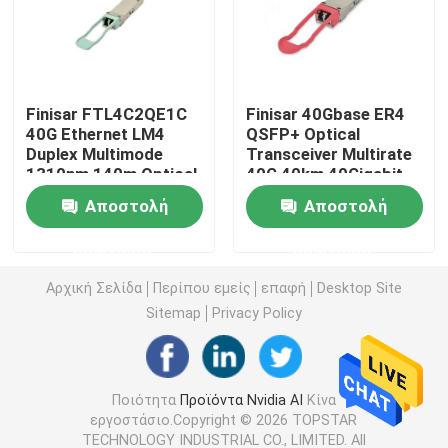
ενότητα 25G SFP28
Finisar FTL4C2QE1C
Finisar 40Gbase ER4
10G ενότητα SFP
40G Ethernet LM4
QSFP+ Optical
Duplex Multimode
Transceiver Multirate
1310nm 140m Optical
40G 40km 40Gigabit
Οπτικός πομποδέκτης Finisar
Transceiver Hot
Ethernet Link
Αποστολή
Αποστολή
Pluggable Port DC
40GBASE-ER4 Hot
Fiber Optic Equipment
Pluggable LC
κάρτα προσαρμοστών δικτύων
ερώτησης
ερώτησης
Connector
Αρχική Σελίδα
Περίπου εμείς
επαφή
Desktop Site
Μονάδα SFP Brocade FC
Sitemap
Privacy Policy
Διακόπτης μπροκάρ SAN
Ποιότητα
Προϊόντα Nvidia AI
Κίνα
εργοστάσιο.Copyright © 2026 TOPSTAR
Άδεια ΛΟΒΩΝ μπροκάρ
TECHNOLOGY INDUSTRIAL CO., LIMITED. All