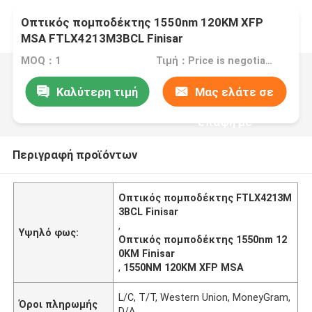
Οπτικός πομποδέκτης 1550nm 120KM XFP
MSA FTLX4213M3BCL Finisar
MOQ：1
Τιμή：Price is negotiable
Καλύτερη τιμή
Μας ελάτε σε
επαφή με
Περιγραφή προϊόντων
Οπτικός πομποδέκτης FTLX4213M
3BCL Finisar
,
Υψηλό φως:
Οπτικός πομποδέκτης 1550nm 12
0KM Finisar
,
1550NM 120KM XFP MSA
L/C, T/T, Western Union, MoneyGram,
Όροι πληρωμής
D/A