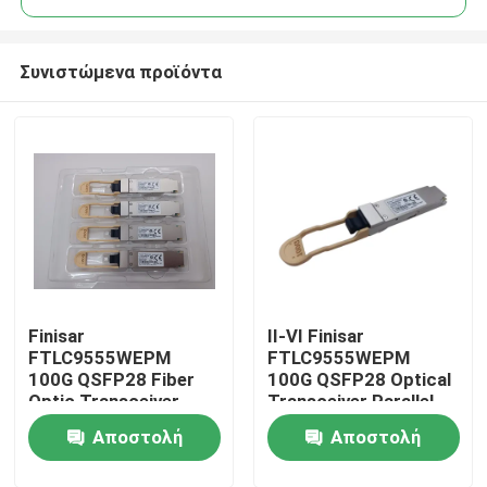
Συνιστώμενα προϊόντα
Finisar
II-VI Finisar
Σπίτι
FTLC9555WEPM
FTLC9555WEPM
100G QSFP28 Fiber
100G QSFP28 Optical
Optic Transceiver
Transceiver Parallel
Προϊόντα
100M MMF CPRI
MMF 100M CPRI Hot
Αποστολή
Αποστολή
100Gb Ethernet Wired
Pluggable Port DC 5V
LAN Hot Pluggable
Fiber Optic Equipment
Περίπου εμείς
ερώτησης
ερώτησης