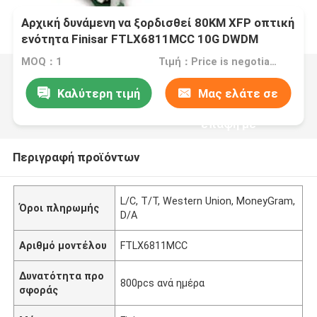
Αρχική δυνάμενη να ξορδισθεί 80KM XFP οπτική
ενότητα Finisar FTLX6811MCC 10G DWDM
MOQ：1
Τιμή：Price is negotiable
Καλύτερη τιμή
Μας ελάτε σε
επαφή με
Περιγραφή προϊόντων
L/C, T/T, Western Union, MoneyGram,
Όροι πληρωμής
D/A
Αριθμό μοντέλου
FTLX6811MCC
Δυνατότητα προ
800pcs ανά ημέρα
σφοράς