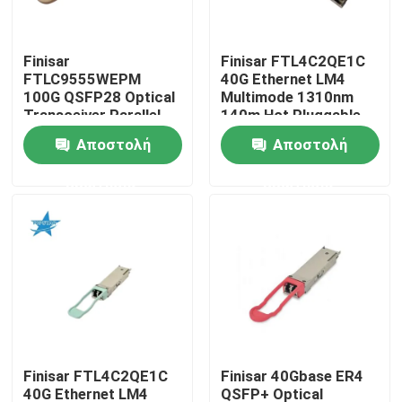
Γύρος εργοστασίων
Finisar
Finisar FTL4C2QE1C
FTLC9555WEPM
40G Ethernet LM4
100G QSFP28 Optical
Multimode 1310nm
Ποιοτικός έλεγχος
Transceiver Parallel
140m Hot Pluggable
MMF 100M CPRI Hot
LC Optical Transceiver
Αποστολή
Αποστολή
Pluggable Port 1 Year
for AIDC
Μας ελάτε σε επαφή με
Warranty
ερώτησης
ερώτησης
Ειδήσεις
Προϊόντα Nvidia AI
Οπτική μονάδα 400G/800G
Finisar FTL4C2QE1C
Finisar 40Gbase ER4
ενότητα 100G QSFP28
40G Ethernet LM4
QSFP+ Optical