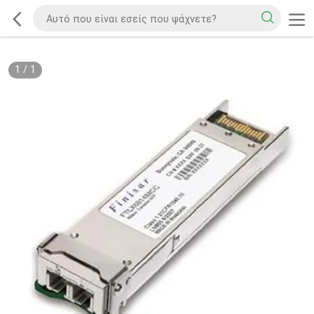
1
/
1