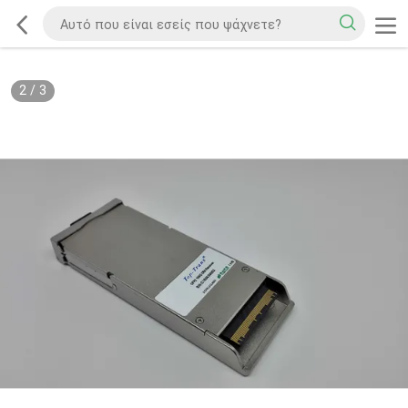
2
/
3