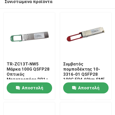
Συνιστώμενα προϊόντα
TR-ZC13T-NW5
Συμβατός
Μάρκα 100G QSFP28
πομποδέκτης 10-
Οπτικός
3316-01 QSFP28
Μετατροπέας DR1+
100G ER4 40km SMF
Σπίτι
PAM4 500M
Αποστολή
Αποστολή
Προϊόντα
ερώτησης
ερώτησης
Περίπου εμείς