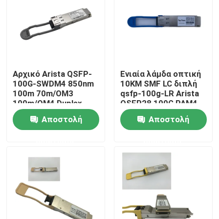
Γύρος εργοστασίων
Ποιοτικός έλεγχος
Αρχικό Arista QSFP-
Ενιαία λάμδα οπτική
100G-SWDM4 850nm
10KM SMF LC διπλή
Μας ελάτε σε επαφή με
100m 70m/OM3
qsfp-100g-LR Arista
100m/OM4 Duplex
QSFP28 100G PAM4
MMF δέκτη
Αποστολή
Αποστολή
Ειδήσεις
ερώτησης
ερώτησης
Προϊόντα Nvidia AI
Οπτική μονάδα 400G/800G
ενότητα 100G QSFP28