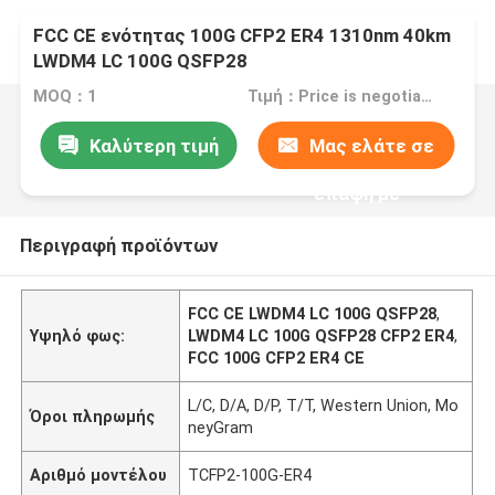
FCC CE ενότητας 100G CFP2 ER4 1310nm 40km
LWDM4 LC 100G QSFP28
MOQ：1
Τιμή：Price is negotiable
Καλύτερη τιμή
Μας ελάτε σε
επαφή με
Περιγραφή προϊόντων
FCC CE LWDM4 LC 100G QSFP28
,
Υψηλό φως:
LWDM4 LC 100G QSFP28 CFP2 ER4
,
FCC 100G CFP2 ER4 CE
L/C, D/A, D/P, T/T, Western Union, Mo
Όροι πληρωμής
neyGram
Αριθμό μοντέλου
TCFP2-100G-ER4