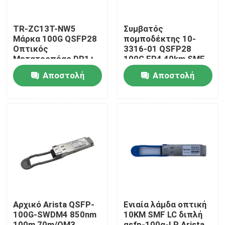
TR-ZC13T-NW5
Συμβατός
Μάρκα 100G QSFP28
πομποδέκτης 10-
Οπτικός
3316-01 QSFP28
Μετατροπέας DR1+
100G ER4 40km SMF
PAM4 500M
Αποστολή
Αποστολή
ερώτησης
ερώτησης
Σπίτι
Προϊόντα
Αρχικό Arista QSFP-
Ενιαία λάμδα οπτική
100G-SWDM4 850nm
10KM SMF LC διπλή
Περίπου εμείς
100m 70m/OM3
qsfp-100g-LR Arista