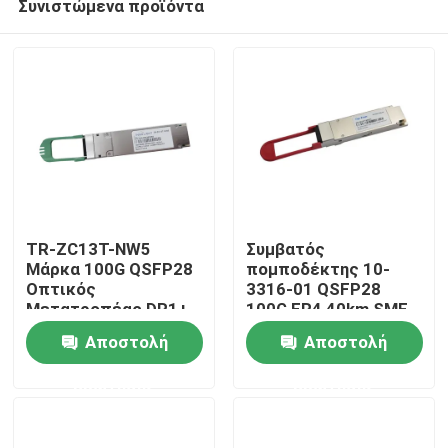
Συνιστώμενα προϊόντα
TR-ZC13T-NW5
Συμβατός
Μάρκα 100G QSFP28
πομποδέκτης 10-
Οπτικός
3316-01 QSFP28
Μετατροπέας DR1+
100G ER4 40km SMF
Σπίτι
PAM4 500M
Αποστολή
Αποστολή
Προϊόντα
ερώτησης
ερώτησης
Περίπου εμείς