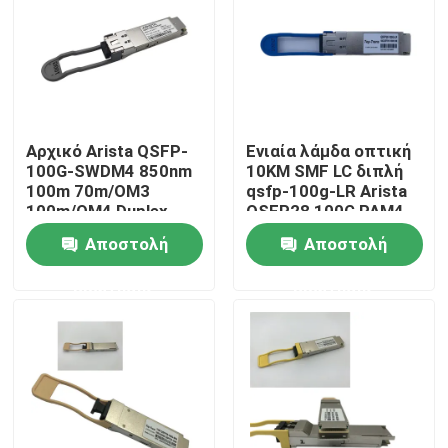
Γύρος εργοστασίων
Ποιοτικός έλεγχος
Αρχικό Arista QSFP-
Ενιαία λάμδα οπτική
100G-SWDM4 850nm
10KM SMF LC διπλή
Μας ελάτε σε επαφή με
100m 70m/OM3
qsfp-100g-LR Arista
100m/OM4 Duplex
QSFP28 100G PAM4
MMF δέκτη
Αποστολή
Αποστολή
Ειδήσεις
ερώτησης
ερώτησης
Προϊόντα Nvidia AI
Οπτική μονάδα 400G/800G
ενότητα 100G QSFP28