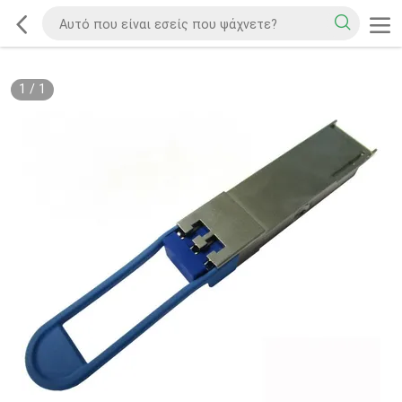
1
/
1