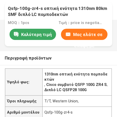
Qsfp-100g-zr4-s οπτική ενότητα 1310nm 80km
SMF διπλό LC πομποδεκτών
MOQ：1pcs
Τιμή：price is negotiable
Καλύτερη τιμή
Μας ελάτε σε
επαφή με
Περιγραφή προϊόντων
1310nm οπτική ενότητα πομποδε
κτών
Υψηλό φως:
,
Cisco συμβατό QSFP 100G ZR4 S
,
Διπλό LC QSFP28 100G
Όροι πληρωμής
T/T, Western Union,
Αριθμό μοντέλου
Qsfp-100g-zr4-s