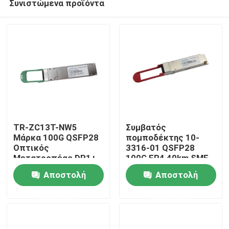
Συνιστώμενα προϊόντα
TR-ZC13T-NW5
Συμβατός
Μάρκα 100G QSFP28
πομποδέκτης 10-
Οπτικός
3316-01 QSFP28
Μετατροπέας DR1+
100G ER4 40km SMF
Σπίτι
PAM4 500M
Αποστολή
Αποστολή
Προϊόντα
ερώτησης
ερώτησης
Περίπου εμείς