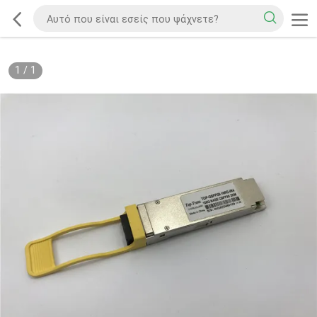
1
/
1