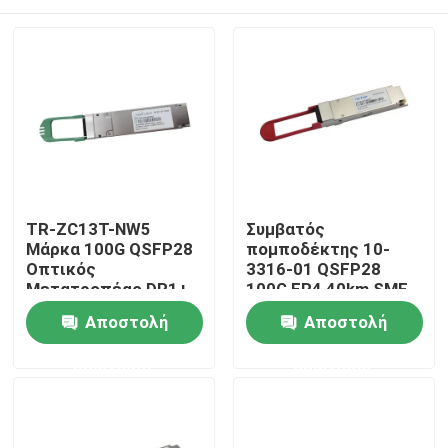
TR-ZC13T-NW5
Συμβατός
Μάρκα 100G QSFP28
πομποδέκτης 10-
Οπτικός
3316-01 QSFP28
Μετατροπέας DR1+
100G ER4 40km SMF
PAM4 500M
Σπίτι
Αποστολή
Αποστολή
ερώτησης
ερώτησης
Προϊόντα
Περίπου εμείς