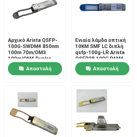
Γύρος εργοστασίων
Ποιοτικός έλεγχος
Αρχικό Arista QSFP-
Ενιαία λάμδα οπτική
100G-SWDM4 850nm
10KM SMF LC διπλή
100m 70m/OM3
qsfp-100g-LR Arista
Μας ελάτε σε επαφή με
100m/OM4 Duplex
QSFP28 100G PAM4
MMF δέκτη
Αποστολή
Αποστολή
Ειδήσεις
ερώτησης
ερώτησης
Προϊόντα Nvidia AI
Οπτική μονάδα 400G/800G
ενότητα 100G QSFP28