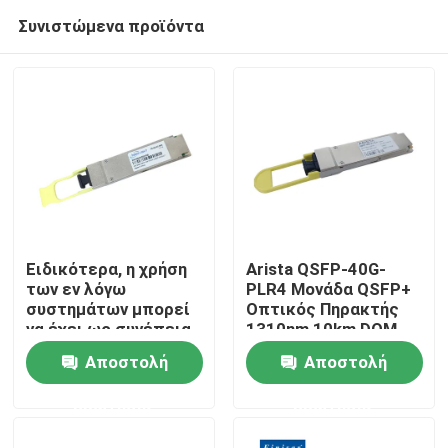
Συνιστώμενα προϊόντα
Ειδικότερα, η χρήση
Arista QSFP-40G-
των εν λόγω
PLR4 Μονάδα QSFP+
συστημάτων μπορεί
Οπτικός Πηρακτής
Σπίτι
να έχει ως συνέπεια
1310nm 10km DOM
την απώλεια της
MTP/MPO-12 SMF
Αποστολή
Αποστολή
πρόσβασης σε
Προϊόντα
ηλεκτρικές
ερώτησης
ερώτησης
συσκευές.
Περίπου εμείς