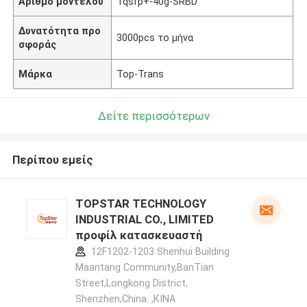
Αριθμό μοντέλου
Tqsfp+-40g-SRBD
Δυνατότητα προ
3000pcs το μήνα
σφοράς
Μάρκα
Top-Trans
Δείτε περισσότερων
Περίπου εμείς
TOPSTAR TECHNOLOGY
INDUSTRIAL CO., LIMITED
προφίλ κατασκευαστή
12F1202-1203 Shenhui Building
Maantang Community,BanTian
Street,Longkong District,
Shenzhen,China. ,ΚΙΝΑ