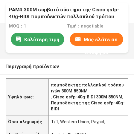
PAM4 300M συμβατό σύστημα της Cisco qsfp-
40g-BIDI πομποδεκτών πολλαπλού τρόπου
ινών 850NM
MOQ：1
Τιμή：negotiable
Καλύτερη τιμή
Μας ελάτε σε
επαφή με
Περιγραφή προϊόντων
πομποδέκτης πολλαπλού τρόπου
ινών 300M 850NM
Υψηλό φως:
,
Cisco qsfp-40g-BIDI 300M 850NM
,
Πομποδέκτης της Cisco qsfp-40g-
BIDI
Όροι πληρωμής
T/T, Western Union, Paypal,