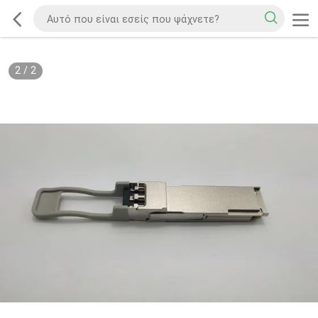
2
/
2