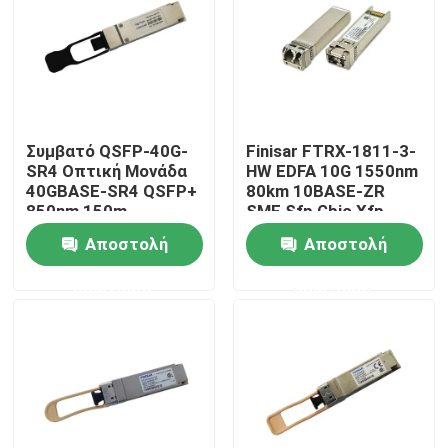
Γύρος εργοστασίων
Ποιοτικός έλεγχος
Συμβατό QSFP-40G-
Finisar FTRX-1811-3-
SR4 Οπτική Μονάδα
HW EDFA 10G 1550nm
Μας ελάτε σε επαφή με
40GBASE-SR4 QSFP+
80km 10BASE-ZR
850nm 150m
SMF Sfp Gbic Xfp
Μεταδότης
Qsfp
Αποστολή
Αποστολή
Ειδήσεις
MTP/MPO
ερώτησης
ερώτησης
Προϊόντα Nvidia AI
Οπτική μονάδα 400G/800G
ενότητα 100G QSFP28