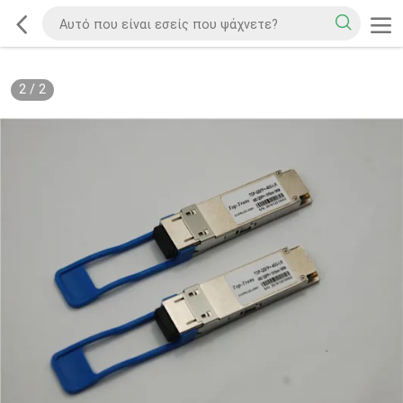
2
/
2