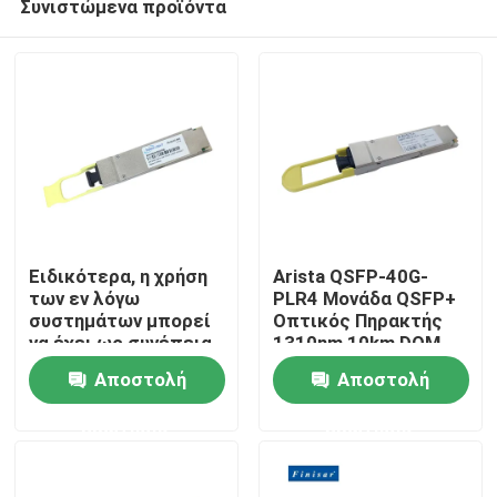
Συνιστώμενα προϊόντα
Ειδικότερα, η χρήση
Arista QSFP-40G-
των εν λόγω
PLR4 Μονάδα QSFP+
συστημάτων μπορεί
Οπτικός Πηρακτής
να έχει ως συνέπεια
1310nm 10km DOM
Σπίτι
την απώλεια της
MTP/MPO-12 SMF
Αποστολή
Αποστολή
πρόσβασης σε
ηλεκτρικές
Προϊόντα
ερώτησης
ερώτησης
συσκευές.
Περίπου εμείς