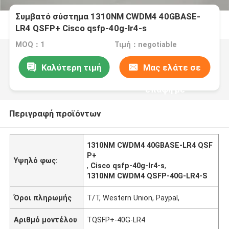
Συμβατό σύστημα 1310NM CWDM4 40GBASE-
LR4 QSFP+ Cisco qsfp-40g-lr4-s
MOQ：1
Τιμή：negotiable
Καλύτερη τιμή
Μας ελάτε σε
επαφή με
Περιγραφή προϊόντων
1310NM CWDM4 40GBASE-LR4 QSF
P+
Υψηλό φως:
,
Cisco qsfp-40g-lr4-s
,
1310NM CWDM4 QSFP-40G-LR4-S
Όροι πληρωμής
T/T, Western Union, Paypal,
Αριθμό μοντέλου
TQSFP+-40G-LR4