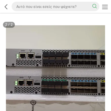
2
/
2