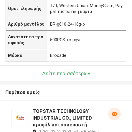
T/T, Western Union, MoneyGram, Pay
Όροι πληρωμής
pal, πιστωτική κάρτα
Αριθμό μοντέλου
BR-g610-24-16g-ρ
Δυνατότητα προ
500PCS το μήνα
σφοράς
Μάρκα
Brocade
Δείτε περισσότερων
Περίπου εμείς
TOPSTAR TECHNOLOGY
INDUSTRIAL CO., LIMITED
προφίλ κατασκευαστή
12F1202-1203 Shenhui Building