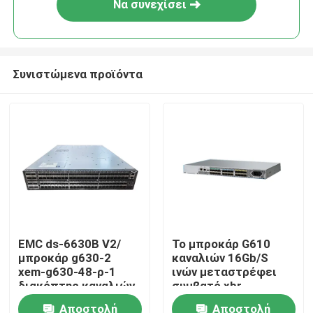
Να συνεχίσει
Συνιστώμενα προϊόντα
Σπίτι
EMC ds-6630B V2/
Το μπροκάρ G610
μπροκάρ g630-2
καναλιών 16Gb/S
Προϊόντα
xem-g630-48-ρ-1
ινών μεταστρέφει
διακόπτης καναλιών
συμβατό xbr-
SAN ινών 128-
R000162
Αποστολή
Αποστολή
Περίπου εμείς