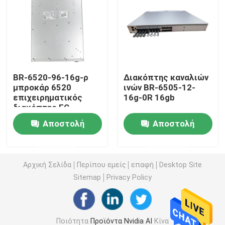
ενότητα 25G SFP28
10G ενότητα SFP
BR-6520-96-16g-ρ
Διακόπτης καναλιών
μπροκάρ 6520
ινών BR-6505-12-
Οπτικός πομποδέκτης Finisar
επιχειρηματικός
16g-0R 16gb
διακόπτης FC
κάρτα προσαρμοστών δικτύων
Αποστολή
Αποστολή
ερώτησης
ερώτησης
Μονάδα SFP Brocade FC
Αρχική Σελίδα
Περίπου εμείς
επαφή
Desktop Site
Sitemap
Privacy Policy
Διακόπτης μπροκάρ SAN
Άδεια ΛΟΒΩΝ μπροκάρ
Ποιότητα
Προϊόντα Nvidia AI
Κίνα